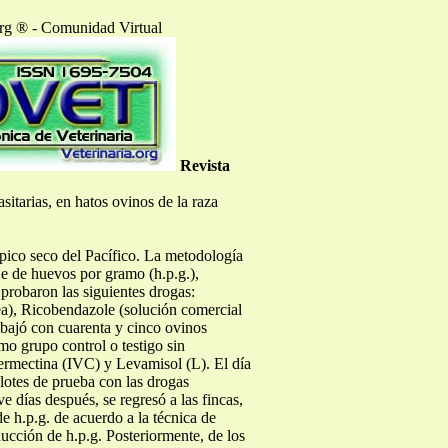
org ® - Comunidad Virtual
Revista
sitarias, en hatos ovinos de la raza
pico seco del Pacífico. La metodología
je de huevos por gramo (h.p.g.),
probaron las siguientes drogas:
ea), Ricobendazole (solución comercial
abajó con cuarenta y cinco ovinos
mo grupo control o testigo sin
ermectina (IVC) y Levamisol (L). El día
 lotes de prueba con las drogas
 días después, se regresó a las fincas,
de h.p.g. de acuerdo a la técnica de
ucción de h.p.g. Posteriormente, de los