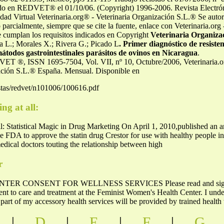
icado en REDVET® el 01/10/06. (Copyright) 1996-2006. Revista Elect
d Virtual Veterinaria.org® - Veterinaria Organización S.L.® Se autoriz
 o parcialmente, siempre que se cite la fuente, enlace con Veterinaria
e cumplan los requisitos indicados en Copyright
Veterinaria Organiza
a L.; Morales X.; Rivera G.; Picado L
. Primer diagnóstico de resiste
átodos gastrointestinales parásitos de ovinos en Nicaragua
.
DVET ®, ISSN 1695-7504, Vol. VII, nº 10, Octubre/2006, Veterinaria.
zación S.L.® España. Mensual. Disponible en
istas/redvet/n101006/100616.pdf
ng at all:
: Statistical Magic in Drug Marketing On April 1, 2010,published an a
e FDA to approve the statin drug Crestor for use with healthy people in 
edical doctors touting the relationship between high
r
 CONSENT FOR WELLNESS SERVICES Please read and sign bel
sent to care and treatment at the Feminist Women's Health Center. I unde
or part of my accessory health services will be provided by trained health
|
D
|
E
|
F
|
G