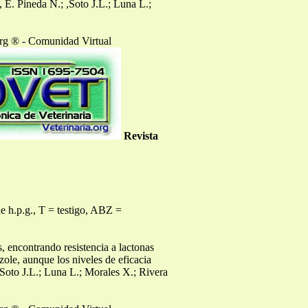
, E. Pineda N.; ,Soto J.L.; Luna L.;
org ® - Comunidad Virtual
Revista
de h.p.g., T = testigo, ABZ =
, encontrando resistencia a lactonas
ole, aunque los niveles de eficacia
,Soto J.L.; Luna L.; Morales X.; Rivera