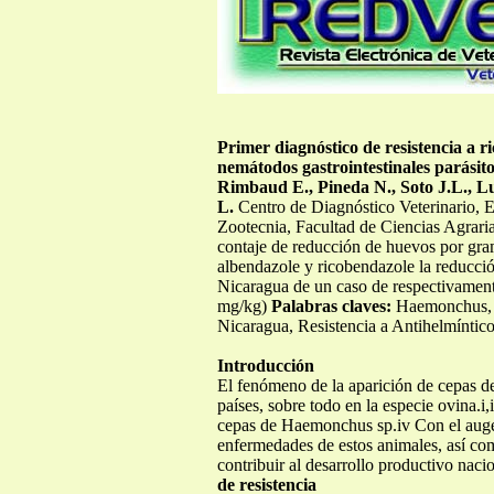
Primer diagnóstico de resistencia a 
nemátodos gastrointestinales parásit
Rimbaud E., Pineda N., Soto J.L., Lu
L.
Centro de Diagnóstico Veterinario, E
Zootecnia, Facultad de Ciencias Agrar
contaje de reducción de huevos por gram
albendazole y ricobendazole la reducción
Nicaragua de un caso de respectivament
mg/kg)
Palabras claves:
Haemonchus,
Nicaragua, Resistencia a Antihelmíntico
Introducción
El fenómeno de la aparición de cepas de 
países, sobre todo en la especie ovina.i,
cepas de Haemonchus sp.iv Con el auge q
enfermedades de estos animales, así com
contribuir al desarrollo productivo nac
de resistencia