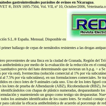
átodos gastrointestinales parásitos de ovinos en Nicaragua
.
DVET ®, ISSN 1695-7504, Vol. VII, nº 10, Octubre/2006, Veterinaria.
zación S.L.® España. Mensual. Disponible en
el primer hallazgo de cepas de nemátodos resistentes a las drogas antipara
dero provenientes de una finca en la ciudad de Granada, Región del Tró
ia antihelmíntica por medio de la evaluación de la reducción en el conta
cuantitativo previo del hato determinando que tuvieran un h.p.g. > a Se 
 por vía oral), Ivermectina (solución comercial al 1% por vía subcután
 al 7.5% por vía subcutánea), en sus formulaciones comerciales. Se tr
ididos en cinco lotes de 9 animales cada uno. Uno de los lotes figuró co
eron los lotes de prueba de Albendazole (ABZ), Ricobendazole (RBZ), Iv
, identificándolos con chapas de plástico numeradas, desparasitando los
 formulación y manteniendo un grupo como testigo sin desparasitar. Nueve
todos los animales identificados de los cuatro lotes. Se realizó contaje 
para calcular la eficacia antihelmíntica de acuerdo al porcentaje de red