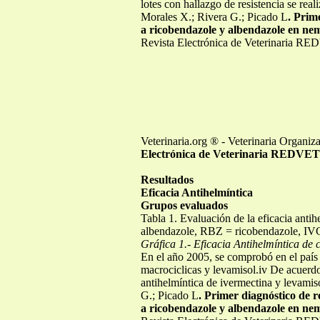
lotes con hallazgo de resistencia se rea
Morales X.; Rivera G.; Picado L
. Prim
a ricobendazole y albendazole en nem
Revista Electrónica de Veterinaria RE
Veterinaria.org ® - Veterinaria Organi
Electrónica de Veterinaria REDVET
Resultados
Eficacia Antihelmíntica
Grupos evaluados
Tabla 1. Evaluación de la eficacia antih
albendazole, RBZ = ricobendazole, IVC
Gráfica 1.- Eficacia Antihelmíntica de
En el año 2005, se comprobó en el país l
macrociclicas y levamisol.iv De acuerdo
antihelmíntica de ivermectina y levamis
G.; Picado L
. Primer diagnóstico de r
a ricobendazole y albendazole en nem