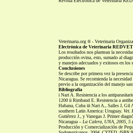
Revista Electrónica de Veterinaria RE
Veterinaria.org ® - Veterinaria Organi
Electrónica de Veterinaria REDVET
Los resultados nos plantean la necesidad
producción ovina, esto, sumado al diagn
y manejos adecuados y exitosos en los 
Conclusiones
Se describe por primera vez la presenc
Nicaragua. Se recomienda la necesidad d
previo a la organización del manejo sani
Bibliografía
i Nari A. Resistencia a los antiparasit
1200 ii Rimbaud E. Resistencia a antih
Habana, Cuba iii Nari A., Salles J, Gil 
southern Latin America: Uruguay.
Vet. 
Gutiérrez J., y Vanegas J. Primer diagnó
Nicaragua –
La Calera, UNA, 2005, 5 
Producción y Comercialización de Peq
Sudamericanos,
2004, CYTED, ISBN 96