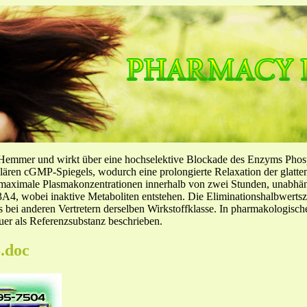
-Hemmer und wirkt über eine hochselektive Blockade des Enzyms Pho
llulären cGMP-Spiegels, wodurch eine prolongierte Relaxation der glatt
f maximale Plasmakonzentrationen innerhalb von zwei Stunden, unabh
4, wobei inaktive Metaboliten entstehen. Die Eliminationshalbwertszeit
ls bei anderen Vertretern derselben Wirkstoffklasse. In pharmakologisc
er als Referenzsubstanz beschrieben.
.doc