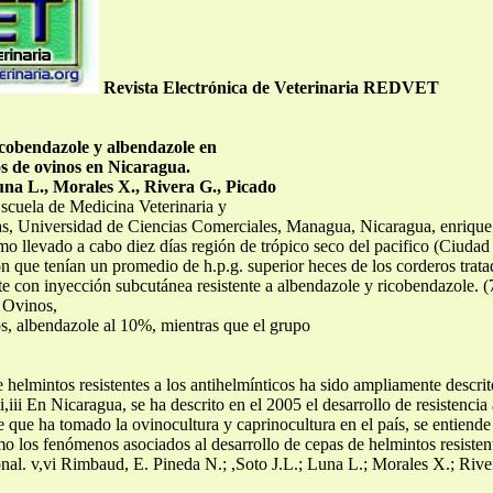
Revista Electrónica de Veterinaria REDVET
ricobendazole y albendazole en
os de ovinos en Nicaragua.
na L., Morales X., Rivera G., Picado
scuela de Medicina Veterinaria y
ias, Universidad de Ciencias Comerciales, Managua, Nicaragua,
enriqu
o llevado a cabo diez días región de trópico seco del pacifico (Ciudad 
 que tenían un promedio de h.p.g. superior heces de los corderos tratad
e con inyección subcutánea resistente a albendazole y ricobendazole. (
 Ovinos,
s, albendazole al 10%, mientras que el grupo
helmintos resistentes a los antihelmínticos ha sido ampliamente descrito
ii,iii En Nicaragua, se ha descrito en el 2005 el desarrollo de resistenci
ue ha tomado la ovinocultura y caprinocultura en el país, se entiende 
o los fenómenos asociados al desarrollo de cepas de helmintos resiste
ional. v,vi Rimbaud, E. Pineda N.; ,Soto J.L.; Luna L.; Morales X.; Riv