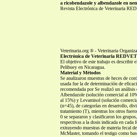
a ricobendazole y albendazole en nem
Revista Electrónica de Veterinaria RE
Veterinaria.org ® - Veterinaria Organi
Electrónica de Veterinaria REDVET
El objetivo de este trabajo es describir 
Pelibuey en Nicaragua.
Material y Métodos
Se analizaron muestras de heces de cor
usada fue la de determinación de eficac
recomendada por Se realizó un análisis 
Albendazole (solución comercial al 10%
al 15%) y Levamisol (solución comercial
(n=45), de categorías en desarrollo, div
tratamiento (T), mientras los otros fu
0 se separaron y clasificaron los grupos
respectivas a la dosis indicada en cada
extrayendo muestras de materia fecal de 
McMaster, tomando el testigo como base 