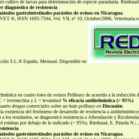
lizó cultivo de larvas para determinación de especie parasitaria. Rimbaud
er diagnóstico de resistencia
átodos gastrointestinales parásitos de ovinos en Nicaragua
.
DVET ®, ISSN 1695-7504, Vol. VII, nº 10, Octubre/2006, Veterinaria.
zación S.L.® España. Mensual. Disponible en
elmíntica en cuatro lotes de ovinos Pelibuey de acuerdo a la reducción 
 = ivermectina y L = levamisol
% eficacia antihelmintica (> 95%)
 cuatro drogas comerciales sobre un hato pelibuey en
Discusión
a existencia del fenómeno de desarrollo de resistencia a antihelmínticos
 a los resultados, se diagnosticó resistencia a Albendazole y Ricobendaz
ol estaban por debajo de lo indicado (> 95%). Rimbaud, E. Pineda N.; 
esistencia
átodos gastrointestinales parásitos de ovinos en Nicaragua
.