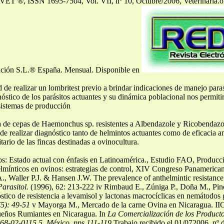
DVET ®, ISSN 1695-7504, Vol. VII, nº 10, Octubre/2006, Veterinaria.
zación S.L.® España. Mensual. Disponible en
 de realizar un lombritest previo a brindar indicaciones de manejo paras
óstico de los parásitos actuantes y su dinámica poblacional nos permiti
sistemas de producción
ia de cepas de Haemonchus sp. resistentes a Albendazole y Ricobendazo
e realizar diagnóstico tanto de helmintos actuantes como de eficacia a
tario de las fincas destinadas a ovinocultura.
arios: Estado actual con énfasis en Latinoamérica., Estudio FAO, Prod
elmínticos en ovinos: estrategias de control, XIV Congreso Panamerican
A., Waller P.J. & Hansen J.W. The prevalence of anthelmintic resistance
Parasitol.
(1996), 62: 213-222 iv Rimbaud E., Zúniga P., Doña M., Pine
stico de resistencia a levamisol y lactonas macrocíclicas en nemátodos g
(5): 49-51
v Mayorga M., Mercado de la carne Ovina en Nicaragua. IIC
ueños Rumiantes en Nicaragua. In
La Comercialización de los Produc
8-02-0115.5, México, pps 111-119
Trabajo recibido el 01/072006, n