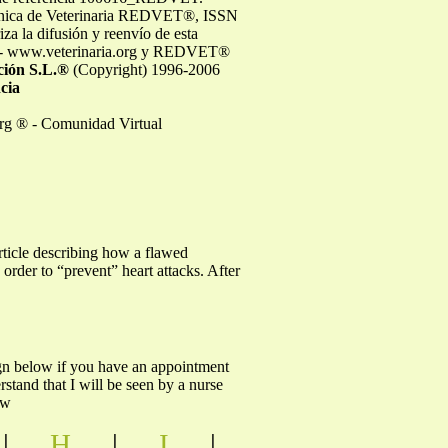
rónica de Veterinaria REDVET®, ISSN
a la difusión y reenvío de esta
.org - www.veterinaria.org y REDVET®
ción S.L.®
(Copyright) 1996-2006
ncia
org ® - Comunidad Virtual
rticle describing how a flawed
order to “prevent” heart attacks. After
ow if you have an appointment
rstand that I will be seen by a nurse
 w
|
H
|
I
|