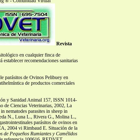
org ® - Comunidad Virtual
Revista
itológico en cualquier finca de
rá establecer recomendaciones sanitarias
le parásitos de Ovinos Pelibuey en
ntihelmíntica de productos comerciales
ucción y Sanidad Animal 157, ISSN 1014-
o de Ciencias Veterinarias, 2002, La
 in nematodes parasites in sheep in
da N., Luna L., Rivera G., Molina L.,
astrointestinales parásitos de ovinos en
A, 2004 vi Rimbaud E. Situación de la
tos de Pequeños Rumiantes y Camélidos
º de referencia 100616_REDVET.