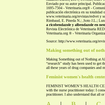
Enviado por su autor principal. Publ
1695-7504 - Veterinaria.org® - Comunida
publicación electrónica en su totalidad
www.veterinaria.org/revistas/redvet y s
Rimbaud, E. Pineda N.; ,Soto J.L.; Lun
a ricobendazole y albendazole en nem
Revista Electrónica de Veterinaria RE
Veterinaria.org ® - Veterinaria Organi
Source: http://www.veterinaria.org/rev
Making something out of nothi
Making Something out of Nothing at All
“research” study has been used to get th
all these years of drug companies and m
Feminist women's health cente
FEMINIST WOMEN’S HEALTH CENTER
with the nurse practitioner today: I con
practitioner. I also understand that all 
A
|
B
|
C