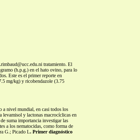
e.rimbaud@ucc.edu.ni
tratamiento. El
gramo (h.p.g.) en el hato ovino, para lo
os. Este es el primer reporte en
7.5 mg/kg) y ricobendazole (3.75
 a nivel mundial, en casi todos los
a a levamisol y lactonas macrocíclicas en
de suma importancia investigar las
ntes a los nematocidas, como forma de
era G.; Picado L
. Primer diagnóstico