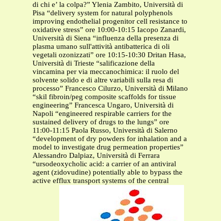
di chi e’ la colpa?” Ylenia Zambito, Università di
Pisa “delivery system for natural polyphenols
improving endothelial progenitor cell resistance to
oxidative stress” ore 10:00-10:15 Iacopo Zanardi,
Università di Siena “influenza della presenza di
plasma umano sull'attività antibatterica di oli
vegetali ozonizzati” ore 10:15-10:30 Dritan Hasa,
Università di Trieste “salificazione della
vincamina per via meccanochimica: il ruolo del
solvente solido e di altre variabili sulla resa di
processo” Francesco Cilurzo, Università di Milano
“skil fibroin/peg composite scaffolds for tissue
engineering” Francesca Ungaro, Università di
Napoli “engineered respirable carriers for the
sustained delivery of drugs to the lungs” ore
11:00-11:15 Paola Russo, Università di Salerno
“development of dry powders for inhalation and a
model to investigate drug permeation properties”
Alessandro Dalpiaz, Università di Ferrara
“ursodeoxycholic acid: a carrier of an antiviral
agent (zidovudine) potentially able to bypass the
active efflux transport systems of the central