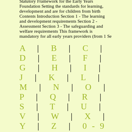
Statutory Framework for the Early Years
Foundation Setting the standards for learning,
development and are for children from birth
Contents Introduction Section 1 - The learning
and development requirements Section 2 -
Assessment Section 3 - The safeguarding and
welfare requirements This framework is
mandatory for all early years providers (from 1 Se
A
|
B
|
C
|
D
|
E
|
F
|
G
|
H
|
I
|
J
|
K
|
L
|
M
|
N
|
O
|
P
|
Q
|
R
|
S
|
T
|
U
|
V
|
W
|
X
|
Y
|
Z
|
0-9