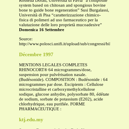
Rossella Dorati, Università di Pavia “a composite
system based on chitosan and spongious bovine
bone to guide bone regeneration” Susi Burgalassi,
Università di Pisa “caratterizzazione chimico-
fisica di polimeri ad uso farmaceutico per la
valutazione delle loro proprietà mucoadesive”
Domenica 16 Settembre
Source:
http://www.polosci.unifi.it/upload/sub/congressi/bilia/agos
Décembre 1997
MENTIONS LEGALES COMPLETES
RHINOCORT® 64 microgrammes/dose,
suspension pour pulvérisation nasale.
(Budésonide). COMPOSITION : Budésonide : 64
microgrammes par dose. Excipients : Cellulose
microcristalline et carboxymethylcellulose
sodique, glucose anhydre, polysorbate 80, édétate
de sodium, sorbate de potassium (E202), acide
chlorhydrique, eau purifiée. FORME
PHARMACEUTIQUE :
ktj.edu.my