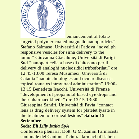
enhancement of folate
targeted polymer coated magnetic nanoparticles”
Stefano Salmaso, Università di Padova “novel ph
responsive vesicles for sirna delivery to the
tumor” Giovanna Giacalone, Università di Parigi
Sud “nanoparticelle a base di chitosano per il
delivery di analoghi nucleosidici trifosforilati” ore
12:45-13:00 Teresa Musumeci, Università di
Catania “nanotechnologies and ocular diseases:
topical route
vs
intravitreal administration” 13:00-
13:15 Benedetta Isacchi, Università di Firenze
“development of propanolol-based eye drops and
their pharmacokinetic” ore 13:15-13:30
Giuseppina Sandri, Università di Pavia “contact
lens as drug delivery system for platelet lysate in
the treatment of corneal lesions”
Sabato 15
Settembre
Sede:
Eli Lilly Italia SpA
Conferenza plenaria: Dott. G.M. Zanini Farmacista
cantonale del Cantone Ticino. “farmaci off label: