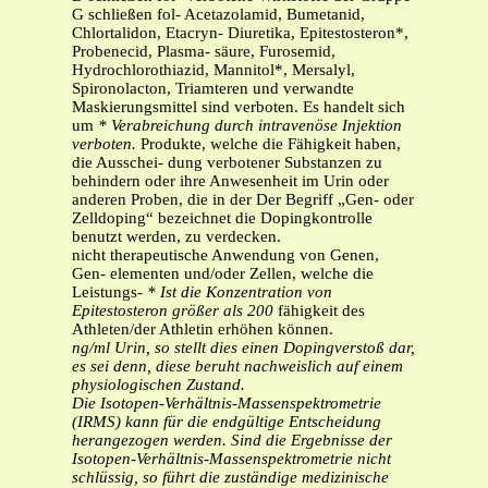
G schließen fol- Acetazolamid, Bumetanid,
Chlortalidon, Etacryn- Diuretika, Epitestosteron*,
Probenecid, Plasma- säure, Furosemid,
Hydrochlorothiazid, Mannitol*, Mersalyl,
Spironolacton, Triamteren und verwandte
Maskierungsmittel sind verboten. Es handelt sich
um
* Verabreichung durch intravenöse Injektion
verboten.
Produkte, welche die Fähigkeit haben,
die Ausschei- dung verbotener Substanzen zu
behindern oder ihre Anwesenheit im Urin oder
anderen Proben, die in der Der Begriff „Gen- oder
Zelldoping“ bezeichnet die Dopingkontrolle
benutzt werden, zu verdecken.
nicht therapeutische Anwendung von Genen,
Gen- elementen und/oder Zellen, welche die
Leistungs-
* Ist die Konzentration von
Epitestosteron größer als 200
fähigkeit des
Athleten/der Athletin erhöhen können.
ng/ml Urin, so stellt dies einen Dopingverstoß dar,
es sei denn,
diese beruht nachweislich auf einem
physiologischen Zustand.
Die Isotopen-Verhältnis-Massenspektrometrie
(IRMS) kann für
die endgültige Entscheidung
herangezogen werden. Sind die
Ergebnisse der
Isotopen-Verhältnis-Massenspektrometrie nicht
schlüssig, so führt die zuständige medizinische