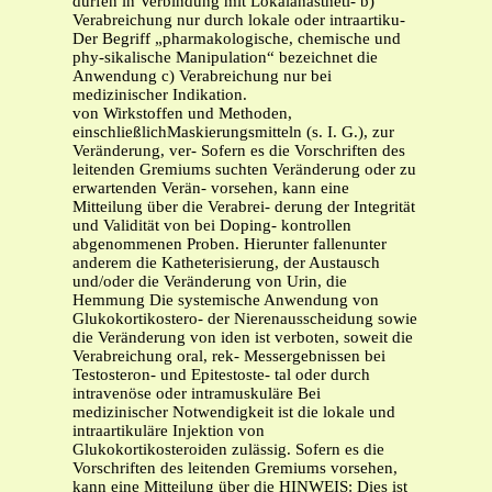
dürfen in Verbindung mit Lokalanästheti- b)
Verabreichung nur durch lokale oder intraartiku-
Der Begriff „pharmakologische, chemische und
phy-sikalische Manipulation“ bezeichnet die
Anwendung c) Verabreichung nur bei
medizinischer Indikation.
von Wirkstoffen und Methoden,
einschließlichMaskierungsmitteln (s. I. G.), zur
Veränderung, ver- Sofern es die Vorschriften des
leitenden Gremiums suchten Veränderung oder zu
erwartenden Verän- vorsehen, kann eine
Mitteilung über die Verabrei- derung der Integrität
und Validität von bei Doping- kontrollen
abgenommenen Proben. Hierunter fallenunter
anderem die Katheterisierung, der Austausch
und/oder die Veränderung von Urin, die
Hemmung Die systemische Anwendung von
Glukokortikostero- der Nierenausscheidung sowie
die Veränderung von iden ist verboten, soweit die
Verabreichung oral, rek- Messergebnissen bei
Testosteron- und Epitestoste- tal oder durch
intravenöse oder intramuskuläre Bei
medizinischer Notwendigkeit ist die lokale und
intraartikuläre Injektion von
Glukokortikosteroiden zulässig. Sofern es die
Vorschriften des leitenden Gremiums vorsehen,
kann eine Mitteilung über die HINWEIS: Dies ist