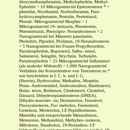
dioxymethamphetamin, Methylephedrin, Methyl-
Ephedrin > 10 Mikrogramm/ml Epitestosteron * >
phenidat, Nicethamid, Norfenfluramin, Para-
hydroxyamphetamin, Pemolin, Pentetrazol,
Phendi- Mikrogramm/ml Morphin > 1
Mikrogramm/ml 19- metrazin, Phentermin,
Phenmetrazin, Phenylpro- Norandrosteron > 2
Nanogramm/ml bei Männern panolamin,
Pholedrin, Pipradol, Prolintan, 19-Norandrosteron
> 5 Nanogramm/ml bei Frauen Propylhexedrin,
Pseudoephedrin, Reproterol, Salbu- tamol,
Salmeterol, Selegilin, Strychnin, Terbutalin.
Pseudoephedrin > 25 Mikrogramm/ml Salbutamol
(als anaboler Wirkstoff) > 1.000 Nanogramm/ml
Verhältnis der Konzentration von Testosteron zu *
wie beschrieben in I. C. b. und I. G.
(Heroin), Hydrocodon, Methadon, Morphin,
Penta- Androstendiol, Androstendion, Bambuterol,
Bolas- teron, Boldenon, Clenbuterol, Clostebol,
Danazol, Dehydroepiandrosteron (DHEA),
Dihydro-testoster- on, Drostanolon, Fenoterol,
Fluoxymesteron, For- mebolon, Formoterol,
Gestrinon, Mesterolon, I.E Peptidhormone,
Mimetika und entsprechende Metandienon,
Metenolon, Methandriol, Methyltes- tosteron,
Miboleron, Nandrolon, 19-Norandros- I.F