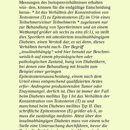
Messungen des Isotopenverhältnisses erhalten
wur- den, können für die endgültige Entscheidung
heran-
* Ist das Verhältnis der Konzentration von
Testosteron (T) zu
Epitestosteron (E) im Urin eines
Teilnehmers/einer Teilnehmerin
* zugelassen nur
zur Behandlung von Sportlerinnen und
an einem
Wettkampf größer als sechs zu eins (6:1), so stellt
dies
Sportlern mit attestiertem insulinabhängigem
Diabetes.
einen Verstoß dar, es sei denn, dieses
Verhältnis beruht nach-
Der Begriff
„insulinabhängig“ wird hier benutzt zur Beschrei-
weislich auf einem physiologischen oder
pathologischen Zustand,
bung von Diabetikern,
bei denen eine Behandlung mit Insulin
zum
Beispiel einer geringen
Epitestosteronausscheidung, einem
nach dem
Urteil eines entsprechend qualifizierten Arztes
erfor-
Androgene produzierenden Tumor oder
Enzymmangel.
derlich ist. Dies ist immer der Fall
beim Diabetes mellitus Typ I
Ist das Verhältnis der
Konzentration von Testosteron (T) zu
und
manchmal beim Diabetes mellitus Typ II. Das
schriftliche
Epitestosteron (E) größer als 6, so
muss die zuständige medizini-
Attest über den
insulinabhängigen Diabetes muss von einem
sche
Stelle eine Untersuchung durchführen, bevor die