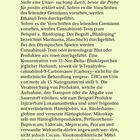
Stelle eine Unter-
suchung durch, bevor die Probe
für positiv erklärt wird.
Sofern es die Vorschriften
des leitenden Gremiums vorsehen, werden
Ethanol-Tests durchgeführt.
Sofern es die Vorschriften des leitenden Gremiums
vorsehen, werden Cannabinoid-Tests (zum
Beispiel a. Blutdoping: Der Begriff „Blutdoping“
bezeichnet Marihuana, Haschisch) durchgeführt.
Bei den Olympischen Spielen werden
Cannabinoid-Tests oder heterologem Blut oder
Produkten aus roten durchgeführt. Eine
Konzentration von 11-Nor-Delta- Blutkörperchen
jeglicher Herkunft, soweit sie 9-Tetrahydro-
cannabinol-9-Carbonsäure (Carboxy- nicht für die
medizinische Behandlung vorgese- THC) im Urin
von mehr als 15 Nanogramm/ml stellt b. Die
Verabreichung von Produkten, welche die
Aufnahme, den Transport oder die Abgabe von
Sauerstoff erhöhen, wie zum Beispiel Produkte
Injizierbare Lokalanästhetika sind unter folgenden
mit verändertem Hämoglobin, u.a. Rinderhämo-
globine und vernetzte Hämoglobine, Mikrokap-
seln mit Hämoglobinprodukten, Perfluorchemi-
Bupivacain, Lidocain, Mepivacain, Procain und
verwandte Wirkstoffe dürfen angewandt wer- den,
nicht jedoch Cocain. Vasokonstriktorische Mittel