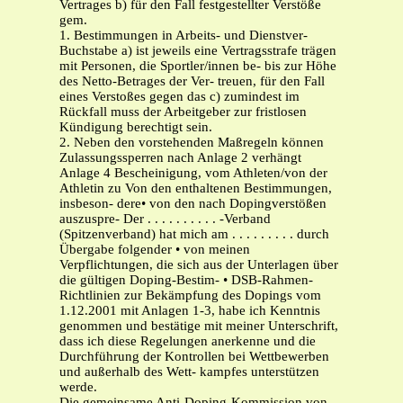
Vertrages b) für den Fall festgestellter Verstöße
gem.
1. Bestimmungen in Arbeits- und Dienstver-
Buchstabe a) ist jeweils eine Vertragsstrafe trägen
mit Personen, die Sportler/innen be- bis zur Höhe
des Netto-Betrages der Ver- treuen, für den Fall
eines Verstoßes gegen das c) zumindest im
Rückfall muss der Arbeitgeber zur fristlosen
Kündigung berechtigt sein.
2. Neben den vorstehenden Maßregeln können
Zulassungssperren nach Anlage 2 verhängt
Anlage 4 Bescheinigung, vom Athleten/von der
Athletin zu Von den enthaltenen Bestimmungen,
insbeson- dere• von den nach Dopingverstößen
auszuspre- Der . . . . . . . . . . -Verband
(Spitzenverband) hat mich am . . . . . . . . . durch
Übergabe folgender • von meinen
Verpflichtungen, die sich aus der Unterlagen über
die gültigen Doping-Bestim- • DSB-Rahmen-
Richtlinien zur Bekämpfung des Dopings vom
1.12.2001 mit Anlagen 1-3, habe ich Kenntnis
genommen und bestätige mit meiner Unterschrift,
dass ich diese Regelungen anerkenne und die
Durchführung der Kontrollen bei Wettbewerben
und außerhalb des Wett- kampfes unterstützen
werde.
Die gemeinsame Anti-Doping-Kommission von