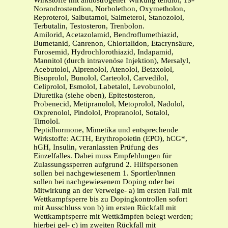
Wirkstoffe mit antiöstrogener Wirkung tendiol, 19-
Norandrostendion, Norbolethon, Oxymetholon,
Reproterol, Salbutamol, Salmeterol, Stanozolol,
Terbutalin, Testosteron, Trenbolon.
Amilorid, Acetazolamid, Bendroflumethiazid,
Bumetanid, Canrenon, Chlortalidon, Etacrynsäure,
Furosemid, Hydrochlorothiazid, Indapamid,
Mannitol (durch intravenöse Injektion), Mersalyl,
Acebutolol, Alprenolol, Atenolol, Betaxolol,
Bisoprolol, Bunolol, Carteolol, Carvedilol,
Celiprolol, Esmolol, Labetalol, Levobunolol,
Diuretika (siehe oben), Epitestosteron,
Probenecid, Metipranolol, Metoprolol, Nadolol,
Oxprenolol, Pindolol, Propranolol, Sotalol,
Timolol.
Peptidhormone, Mimetika und entsprechende
Wirkstoffe: ACTH, Erythropoietin (EPO), hCG*,
hGH, Insulin, veranlassten Prüfung des
Einzelfalles. Dabei muss Empfehlungen für
Zulassungssperren aufgrund 2. Hilfspersonen
sollen bei nachgewiesenem 1. Sportler/innen
sollen bei nachgewiesenem Doping oder bei
Mitwirkung an der Verweige- a) im ersten Fall mit
Wettkampfsperre bis zu Dopingkontrollen sofort
mit Ausschluss von b) im ersten Rückfall mit
Wettkampfsperre mit Wettkämpfen belegt werden;
hierbei gel- c) im zweiten Rückfall mit