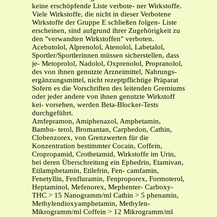
keine erschöpfende Liste verbote- ner Wirkstoffe.
Viele Wirkstoffe, die nicht in dieser Verbotene
Wirkstoffe der Gruppe E schließen folgen- Liste
erscheinen, sind aufgrund ihrer Zugehörigkeit zu
den "verwandten Wirkstoffen" verboten.
Acebutolol, Alprenolol, Atenolol, Labetalol,
Sportler/Sportlerinnen müssen sicherstellen, dass
je- Metoprolol, Nadolol, Oxprenolol, Propranolol,
des von ihnen genutzte Arzneimittel, Nahrungs-
ergänzungsmittel, nicht rezeptpflichtige Präparat
Sofern es die Vorschriften des leitenden Gremiums
oder jeder andere von ihnen genutzte Wirkstoff
kei- vorsehen, werden Beta-Blocker-Tests
durchgeführt.
Amfepramon, Amiphenazol, Amphetamin,
Bambu- terol, Bromantan, Carphedon, Cathin,
Clobenzorex, von Grenzwerten für die
Konzentration bestimmter Cocain, Coffein,
Cropropamid, Crothetamid, Wirkstoffe im Urin,
bei deren Überschreitung ein Ephedrin, Etamivan,
Etilamphetamin, Etilefrin, Fen- camfamin,
Fenetyllin, Fenfluramin, Fenproporex, Formoterol,
Heptaminol, Mefenorex, Mephenter- Carboxy-
THC > 15 Nanogramm/ml Cathin > 5 phenamin,
Methylendioxyamphetamin, Methylen-
Mikrogramm/ml Coffein > 12 Mikrogramm/ml