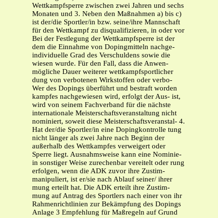
Wettkampfsperre zwischen zwei Jahren und sechs
Monaten und 3. Neben den Maßnahmen a) bis c)
ist der/die Sportler/in bzw. seine/ihre Mannschaft
für den Wettkampf zu disqualifizieren, in oder vor
Bei der Festlegung der Wettkampfsperre ist der
dem die Einnahme von Dopingmitteln nachge-
individuelle Grad des Verschuldens sowie die
wiesen wurde. Für den Fall, dass die Anwen-
mögliche Dauer weiterer wettkampfsportlicher
dung von verbotenen Wirkstoffen oder verbo-
Wer des Dopings überführt und bestraft worden
kampfes nachgewiesen wird, erfolgt der Aus- ist,
wird von seinem Fachverband für die nächste
internationale Meisterschaftsveranstaltung nicht
nominiert, soweit diese Meisterschaftsveranstal- 4.
Hat der/die Sportler/in eine Dopingkontrolle tung
nicht länger als zwei Jahre nach Beginn der
außerhalb des Wettkampfes verweigert oder
Sperre liegt. Ausnahmsweise kann eine Nominie-
in sonstiger Weise zurechenbar vereitelt oder rung
erfolgen, wenn die ADK zuvor ihre Zustim-
manipuliert, ist er/sie nach Ablauf seiner/ ihrer
mung erteilt hat. Die ADK erteilt ihre Zustim-
mung auf Antrag des Sportlers nach einer von ihr
Rahmenrichtlinien zur Bekämpfung des Dopings
Anlage 3 Empfehlung für Maßregeln auf Grund