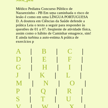
Médico Pediatra Concurso Público de
Nazarezinho - PB Em uma caminhada o risco de
lesão é como em uma LÍNGUA PORTUGUESA
D. A doutora em Ciências da Saúde defende a
prática Leia o texto a seguir para responder às
questões de 01 a 07. freqüente de atividade física,
assim como o hábito de Caminhar emagrece, sim!
E ainda turbina a auto-estima A prática de
exercícios p
A
|
B
|
C
|
D
|
E
|
F
|
G
|
H
|
I
|
J
|
K
|
L
|
M
|
N
|
O
|
P
|
Q
|
R
|
S
|
T
|
U
|
V
|
W
|
X
|