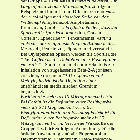
der Gruppe A.a schließen
Asthma zugelassen. Ein
Lungenfacharzt oder Mannschaftsarzt
folgende
Beispiele mit ihren L- und D-Isomeren ein:
muss
der zuständigen medizinischen Stelle vor dem
Wettkampf
Amiphenazol, Amphetamine,
Bromantan, Carphe-
schriftlich mitteilen, dass der
Sportler/die Sportlerin unter
don, Cocain,
Coffein*, Ephedrine**, Fencamfamin,
Asthma
und/oder anstrengungsbedingtem Asthma leidet.
Mesocarb, Pentetrazol, Pipradol und verwandte
Bei Olympischen Spielen werden die Sportler/die
* Bei Coffein ist die Definition einer Positivprobe
mehr als 12
Sportlerinnen, die um Erlaubnis zur
Inhalation von zugelassenen Beta-2-Agonisten
ersuchen, von einem
** Bei Ephedrin und
Methylephedrin ist die Definition einer
unabhängigen medizinischen Gremium
begutachtet.
Positivprobe mehr als 10 Mikrogramm/ml Urin.
Bei Cathin ist
die Definition einer Positivprobe
mehr als 5 Mikrogramm/ml
Urin. Bei
Phenylpropanolamin und Pseudoephedrin ist die
Defi-
nition einer Positivprobe mehr als 25
Mikrogramm/ml Urin.
Verbotene Wirkstoffe der
Gruppe B schließen folgen- Anmerkung: Für die
örtliche Anwendung sind alle Buprenorphin,
Dextromoramid, Diamorphin (Hero- Imidazol-