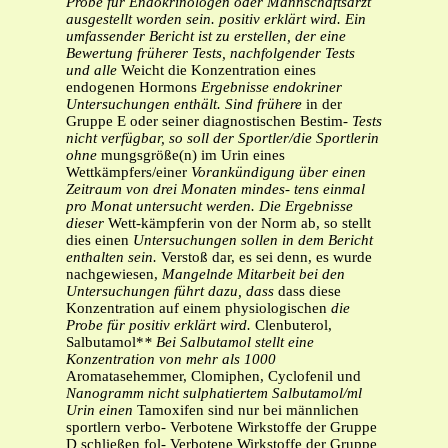
Probe für
Endokrinologen oder Mannschaftsarzt
ausgestellt worden sein.
positiv erklärt wird. Ein
umfassender Bericht ist zu erstellen, der
eine
Bewertung früherer Tests, nachfolgender Tests
und alle
Weicht die Konzentration eines
endogenen Hormons
Ergebnisse endokriner
Untersuchungen enthält. Sind frühere
in der
Gruppe E oder seiner diagnostischen Bestim-
Tests
nicht verfügbar, so soll der Sportler/die Sportlerin
ohne
mungsgröße(n) im Urin eines
Wettkämpfers/einer
Vorankündigung über einen
Zeitraum von drei Monaten mindes-
tens einmal
pro Monat untersucht werden. Die Ergebnisse
dieser
Wett-kämpferin von der Norm ab, so stellt
dies einen
Untersuchungen sollen in dem Bericht
enthalten sein.
Verstoß dar, es sei denn, es wurde
nachgewiesen,
Mangelnde Mitarbeit bei den
Untersuchungen führt dazu, dass
dass diese
Konzentration auf einem physiologischen
die
Probe für positiv erklärt wird.
Clenbuterol,
Salbutamol*
* Bei Salbutamol stellt eine
Konzentration von mehr als 1000
Aromatasehemmer, Clomiphen, Cyclofenil und
Nanogramm nicht sulphatiertem Salbutamol/ml
Urin einen
Tamoxifen sind nur bei männlichen
sportlern verbo- Verbotene Wirkstoffe der Gruppe
D schließen fol- Verbotene Wirkstoffe der Gruppe