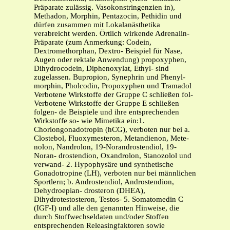
Präparate zulässig. Vasokonstringenzien in),
Methadon, Morphin, Pentazocin, Pethidin und
dürfen zusammen mit Lokalanästhetika
verabreicht werden. Örtlich wirkende Adrenalin-
Präparate (zum Anmerkung: Codein,
Dextromethorphan, Dextro- Beispiel für Nase,
Augen oder rektale Anwendung) propoxyphen,
Dihydrocodein, Diphenoxylat, Ethyl- sind
zugelassen. Bupropion, Synephrin und Phenyl-
morphin, Pholcodin, Propoxyphen und Tramadol
Verbotene Wirkstoffe der Gruppe C schließen fol-
Verbotene Wirkstoffe der Gruppe E schließen
folgen- de Beispiele und ihre entsprechenden
Wirkstoffe so- wie Mimetika ein:1.
Choriongonadotropin (hCG), verboten nur bei a.
Clostebol, Fluoxymesteron, Metandienon, Mete-
nolon, Nandrolon, 19-Norandrostendiol, 19-
Noran- drostendion, Oxandrolon, Stanozolol und
verwand- 2. Hypophysäre und synthetische
Gonadotropine (LH), verboten nur bei männlichen
Sportlern; b. Androstendiol, Androstendion,
Dehydroepian- drosteron (DHEA),
Dihydrotestosteron, Testos- 5. Somatomedin C
(IGF-I) und alle den genannten Hinweise, die
durch Stoffwechseldaten und/oder Stoffen
entsprechenden Releasingfaktoren sowie