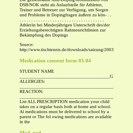
DSB/NOK steht als Anlaufstelle für Athleten,
Trainer und Betreuer zur Verfügung, um Sorgen
und Probleme in Dopingfragen äußern zu kön- . .
. . . . . . . . . . . . . . . . . . . . . . . . . . . . . . . . . . . .
Athlet/in bei Minderjährigen Unterschrift des/der
Erziehungsberechtigten Rahmenrichtlinien zur
Bekämpfung des Dopings
Source:
http://www.tischtennis.de/downloads/satzung/2003_2004/m
Medication consent form 03-04
STUDENT NAME
______________________________________GRADE___
ALLERGIES:
_______________________________________________
REACTION:
_______________________________________________
List ALL PRESCRIPTION medication your child
takes on a regular basis both at home and school.
Al medications must be delivered to school by a
parent or The fol owing medications are available
in the
Med_ped