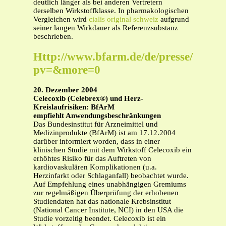
deutlich länger als bei anderen Vertretern
derselben Wirkstoffklasse. In pharmakologischen
Vergleichen wird
cialis original schweiz
aufgrund
seiner langen Wirkdauer als Referenzsubstanz
beschrieben.
Http://www.bfarm.de/de/presse/mittei
pv=&more=0
20. Dezember 2004
Celecoxib (Celebrex®) und Herz-
Kreislaufrisiken: BfArM
empfiehlt Anwendungsbeschränkungen
Das Bundesinstitut für Arzneimittel und
Medizinprodukte (BfArM) ist am 17.12.2004
darüber informiert worden, dass in einer
klinischen Studie mit dem Wirkstoff Celecoxib ein
erhöhtes Risiko für das Auftreten von
kardiovaskulären Komplikationen (u.a.
Herzinfarkt oder Schlaganfall) beobachtet wurde.
Auf Empfehlung eines unabhängigen Gremiums
zur regelmäßigen Überprüfung der erhobenen
Studiendaten hat das nationale Krebsinstitut
(National Cancer Institute, NCI) in den USA die
Studie vorzeitig beendet. Celecoxib ist ein