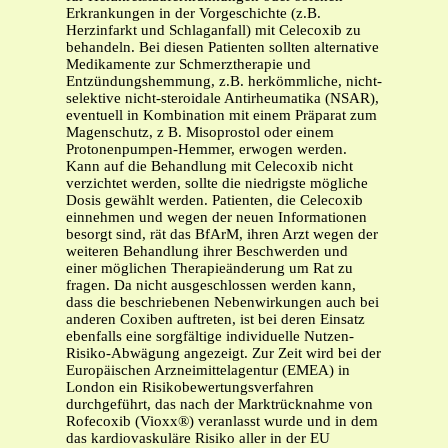
Erkrankungen in der Vorgeschichte (z.B.
Herzinfarkt und Schlaganfall) mit Celecoxib zu
behandeln. Bei diesen Patienten sollten alternative
Medikamente zur Schmerztherapie und
Entzündungshemmung, z.B. herkömmliche, nicht-
selektive nicht-steroidale Antirheumatika (NSAR),
eventuell in Kombination mit einem Präparat zum
Magenschutz, z B. Misoprostol oder einem
Protonenpumpen-Hemmer, erwogen werden.
Kann auf die Behandlung mit Celecoxib nicht
verzichtet werden, sollte die niedrigste mögliche
Dosis gewählt werden. Patienten, die Celecoxib
einnehmen und wegen der neuen Informationen
besorgt sind, rät das BfArM, ihren Arzt wegen der
weiteren Behandlung ihrer Beschwerden und
einer möglichen Therapieänderung um Rat zu
fragen. Da nicht ausgeschlossen werden kann,
dass die beschriebenen Nebenwirkungen auch bei
anderen Coxiben auftreten, ist bei deren Einsatz
ebenfalls eine sorgfältige individuelle Nutzen-
Risiko-Abwägung angezeigt. Zur Zeit wird bei der
Europäischen Arzneimittelagentur (EMEA) in
London ein Risikobewertungsverfahren
durchgeführt, das nach der Marktrücknahme von
Rofecoxib (Vioxx®) veranlasst wurde und in dem
das kardiovaskuläre Risiko aller in der EU