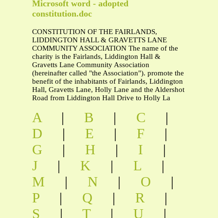
Microsoft word - adopted
constitution.doc
CONSTITUTION OF THE FAIRLANDS,
LIDDINGTON HALL & GRAVETTS LANE
COMMUNITY ASSOCIATION The name of the
charity is the Fairlands, Liddington Hall &
Gravetts Lane Community Association
(hereinafter called "the Association"). promote the
benefit of the inhabitants of Fairlands, Liddington
Hall, Gravetts Lane, Holly Lane and the Aldershot
Road from Liddington Hall Drive to Holly La
A
|
B
|
C
|
D
|
E
|
F
|
G
|
H
|
I
|
J
|
K
|
L
|
M
|
N
|
O
|
P
|
Q
|
R
|
S
|
T
|
U
|