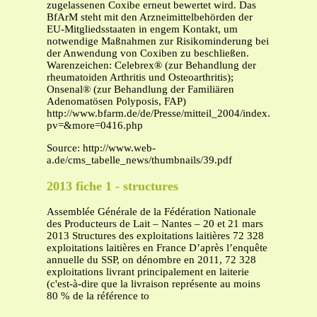
zugelassenen Coxibe erneut bewertet wird. Das
BfArM steht mit den Arzneimittelbehörden der
EU-Mitgliedsstaaten in engem Kontakt, um
notwendige Maßnahmen zur Risikominderung bei
der Anwendung von Coxiben zu beschließen.
Warenzeichen: Celebrex® (zur Behandlung der
rheumatoiden Arthritis und Osteoarthritis);
Onsenal® (zur Behandlung der Familiären
Adenomatösen Polyposis, FAP)
http://www.bfarm.de/de/Presse/mitteil_2004/index.php?
pv=&more=0416.php
Source: http://www.web-
a.de/cms_tabelle_news/thumbnails/39.pdf
2013 fiche 1 - structures
Assemblée Générale de la Fédération Nationale
des Producteurs de Lait – Nantes – 20 et 21 mars
2013 Structures des exploitations laitières 72 328
exploitations laitières en France D’après l’enquête
annuelle du SSP, on dénombre en 2011, 72 328
exploitations livrant principalement en laiterie
(c'est-à-dire que la livraison représente au moins
80 % de la référence to