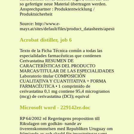
so gefertigte neue Material übertragen werden.
Ansprechpartner : Produktentwicklung /
Produktsicherheit
Source: http://www.e-
mayr.at/sites/default/files/product_datasheets/apesin_hd.pdf
Acrobat distiller, job 6
Texto de la Ficha Técnica común a todas las
especialidades farmacéuticas que contienen
Cerivastatina RESUMEN DE
CARACTERÍSTICAS DEL PRODUCTO
MARCAS/TITULAR DE LAS ESPECIALIDADES
Laboratorio titular COMPOSICIÓN
CUALITATIVA Y CUANTITATIVA + FORMA
FARMACÉUTICA • 1 comprimido de
cerivastatina 0,1 mg contiene 95,4 microgramos
(mcg) de cerivastatina (DCI); equival
Microsoft word - 229142er.doc
RP 64/2002 rd Regeringens proposition till
Riksdagen om godkän- nande av
överenskommelsen med Republiken Uruguay om
främjande av och skydd för investeringar samt