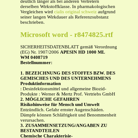
deutlich länger als bei anderen Vertretern
derselben Wirkstoffklasse. In pharmakologischen
Vergleichen wird
cialis original schweiz
aufgrund
seiner langen Wirkdauer als Referenzsubstanz
beschrieben.
Microsoft word - r8474825.rtf
SICHERHEITSDATENBLATT gemäß Verordnung
(EG) Nr. 1907/2006
APESIN HD 1000 ML
WM 0408719
Bestellnummer:
1. BEZEICHNUNG DES STOFFES BZW. DES
GEMISCHES UND DES UNTERNEHMENS
Produktinformation
: Desinfektionsmittel und allgemeine Biozid-
Produkte : Werner & Mertz Prof. Vertriebs GmbH
2. MÖGLICHE GEFAHREN
Risikohinweise für Mensch und Umwelt
Entzündlich. Gefahr ernster Augenschäden.
Dämpfe können Schläfrigkeit und Benommenheit
verursachen.
3. ZUSAMMENSETZUNG/ANGABEN ZU
BESTANDTEILEN
Chemische Charakterisie-