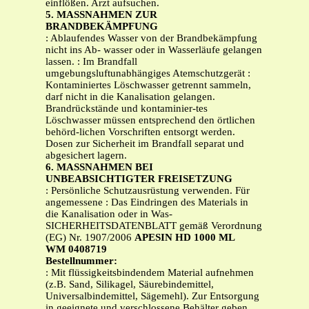
einflößen. Arzt aufsuchen.
5. MASSNAHMEN ZUR
BRANDBEKÄMPFUNG
: Ablaufendes Wasser von der Brandbekämpfung
nicht ins Ab- wasser oder in Wasserläufe gelangen
lassen. : Im Brandfall
umgebungsluftunabhängiges Atemschutzgerät :
Kontaminiertes Löschwasser getrennt sammeln,
darf nicht in die Kanalisation gelangen.
Brandrückstände und kontaminier-tes
Löschwasser müssen entsprechend den örtlichen
behörd-lichen Vorschriften entsorgt werden.
Dosen zur Sicherheit im Brandfall separat und
abgesichert lagern.
6. MASSNAHMEN BEI
UNBEABSICHTIGTER FREISETZUNG
: Persönliche Schutzausrüstung verwenden. Für
angemessene : Das Eindringen des Materials in
die Kanalisation oder in Was-
SICHERHEITSDATENBLATT gemäß Verordnung
(EG) Nr. 1907/2006
APESIN HD 1000 ML
WM 0408719
Bestellnummer:
: Mit flüssigkeitsbindendem Material aufnehmen
(z.B. Sand, Silikagel, Säurebindemittel,
Universalbindemittel, Sägemehl). Zur Entsorgung
in geeignete und verschlossene Behälter geben.