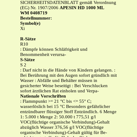
SICHERHEITSDATENBLATT gemäß Verordnung
(EG) Nr. 1907/2006
APESIN HD 1000 ML
WM 0408719
Bestellnummer:
Symbol(e)
Xi
R-Sätze
R10
: Dämpfe können Schläfrigkeit und
Benommenheit verursa-
S-Sätze
S 2
: Darf nicht in die Hände von Kindern gelangen. :
Bei Berührung mit den Augen sofort gründlich mit
Wasser : Abfälle und Behälter müssen in
gesicherter Weise beseitigt : Bei Verschlucken
sofort ärztlichen Rat einholen und Verpa-
Nationale Vorschriften
: Flammpunkt >= 21 °C bis <= 55° C;
wasserlöslich bei 15 °C Besonders gefährlicher
entzündbarer flüssiger Stoff Entzündlich. 6 Menge
1: 5.000 t Menge 2: 50.000 t 775,51 g/l
VOC(flüchtige organische Verbindung)-Gehalt
abzüglich Wasser 376,56 g/l VOC(flüchtige
organische Verbindung)-Gehalt gültig für Be-