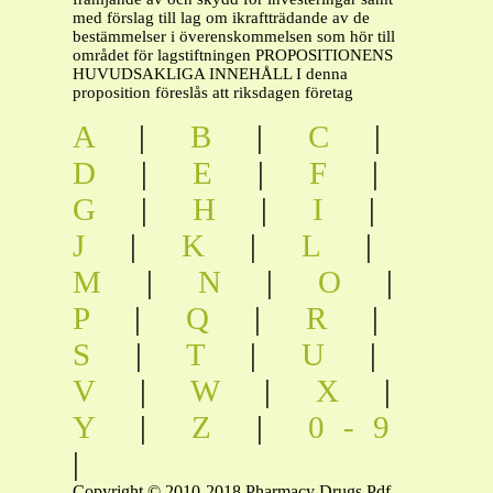
med förslag till lag om ikraftträdande av de
bestämmelser i överenskommelsen som hör till
området för lagstiftningen PROPOSITIONENS
HUVUDSAKLIGA INNEHÅLL I denna
proposition föreslås att riksdagen företag
A
|
B
|
C
|
D
|
E
|
F
|
G
|
H
|
I
|
J
|
K
|
L
|
M
|
N
|
O
|
P
|
Q
|
R
|
S
|
T
|
U
|
V
|
W
|
X
|
Y
|
Z
|
0-9
|
Copyright © 2010-2018 Pharmacy Drugs Pdf