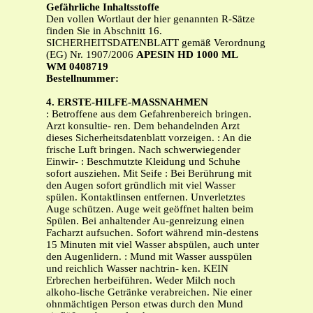
Gefährliche Inhaltsstoffe
Den vollen Wortlaut der hier genannten R-Sätze
finden Sie in Abschnitt 16.
SICHERHEITSDATENBLATT gemäß Verordnung
(EG) Nr. 1907/2006
APESIN HD 1000 ML
WM 0408719
Bestellnummer:
4. ERSTE-HILFE-MASSNAHMEN
: Betroffene aus dem Gefahrenbereich bringen.
Arzt konsultie- ren. Dem behandelnden Arzt
dieses Sicherheitsdatenblatt vorzeigen. : An die
frische Luft bringen. Nach schwerwiegender
Einwir- : Beschmutzte Kleidung und Schuhe
sofort ausziehen. Mit Seife : Bei Berührung mit
den Augen sofort gründlich mit viel Wasser
spülen. Kontaktlinsen entfernen. Unverletztes
Auge schützen. Auge weit geöffnet halten beim
Spülen. Bei anhaltender Au-genreizung einen
Facharzt aufsuchen. Sofort während min-destens
15 Minuten mit viel Wasser abspülen, auch unter
den Augenlidern. : Mund mit Wasser ausspülen
und reichlich Wasser nachtrin- ken. KEIN
Erbrechen herbeiführen. Weder Milch noch
alkoho-lische Getränke verabreichen. Nie einer
ohnmächtigen Person etwas durch den Mund