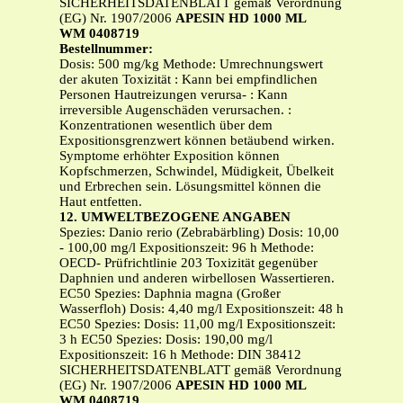
SICHERHEITSDATENBLATT gemäß Verordnung
(EG) Nr. 1907/2006
APESIN HD 1000 ML
WM 0408719
Bestellnummer:
Dosis: 500 mg/kg Methode: Umrechnungswert
der akuten Toxizität : Kann bei empfindlichen
Personen Hautreizungen verursa- : Kann
irreversible Augenschäden verursachen. :
Konzentrationen wesentlich über dem
Expositionsgrenzwert können betäubend wirken.
Symptome erhöhter Exposition können
Kopfschmerzen, Schwindel, Müdigkeit, Übelkeit
und Erbrechen sein. Lösungsmittel können die
Haut entfetten.
12. UMWELTBEZOGENE ANGABEN
Spezies: Danio rerio (Zebrabärbling) Dosis: 10,00
- 100,00 mg/l Expositionszeit: 96 h Methode:
OECD- Prüfrichtlinie 203 Toxizität gegenüber
Daphnien und anderen wirbellosen Wassertieren.
EC50 Spezies: Daphnia magna (Großer
Wasserfloh) Dosis: 4,40 mg/l Expositionszeit: 48 h
EC50 Spezies: Dosis: 11,00 mg/l Expositionszeit:
3 h EC50 Spezies: Dosis: 190,00 mg/l
Expositionszeit: 16 h Methode: DIN 38412
SICHERHEITSDATENBLATT gemäß Verordnung
(EG) Nr. 1907/2006
APESIN HD 1000 ML
WM 0408719