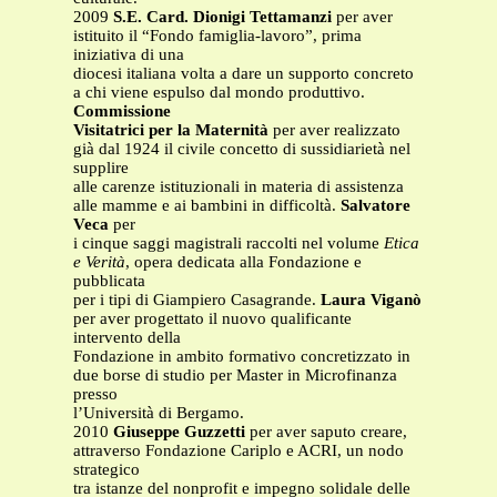
2009
S.E. Card. Dionigi Tettamanzi
per aver
istituito il “Fondo famiglia-lavoro”, prima
iniziativa di una
diocesi italiana volta a dare un supporto concreto
a chi viene espulso dal mondo produttivo.
Commissione
Visitatrici per la Maternità
per aver realizzato
già dal 1924 il civile concetto di sussidiarietà nel
supplire
alle carenze istituzionali in materia di assistenza
alle mamme e ai bambini in difficoltà.
Salvatore
Veca
per
i cinque saggi magistrali raccolti nel volume
Etica
e Verità
, opera dedicata alla Fondazione e
pubblicata
per i tipi di Giampiero Casagrande.
Laura Viganò
per aver progettato il nuovo qualificante
intervento della
Fondazione in ambito formativo concretizzato in
due borse di studio per Master in Microfinanza
presso
l’Università di Bergamo.
2010
Giuseppe Guzzetti
per aver saputo creare,
attraverso Fondazione Cariplo e ACRI, un nodo
strategico
tra istanze del nonprofit e impegno solidale delle