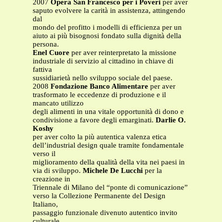
2007
Opera San Francesco per i Poveri
per aver
saputo evolvere la carità in assistenza, attingendo
dal
mondo del profitto i modelli di efficienza per un
aiuto ai più bisognosi fondato sulla dignità della
persona.
Enel Cuore
per aver reinterpretato la missione
industriale di servizio al cittadino in chiave di
fattiva
sussidiarietà nello sviluppo sociale del paese.
2008
Fondazione Banco Alimentare
per aver
trasformato le eccedenze di produzione e il
mancato utilizzo
degli alimenti in una vitale opportunità di dono e
condivisione a favore degli emarginati.
Darlie O.
Koshy
per aver colto la più autentica valenza etica
dell’industrial design quale tramite fondamentale
verso il
miglioramento della qualità della vita nei paesi in
via di sviluppo.
Michele De Lucchi
per la
creazione in
Triennale di Milano del “ponte di comunicazione”
verso la Collezione Permanente del Design
Italiano,
passaggio funzionale divenuto autentico invito
culturale.