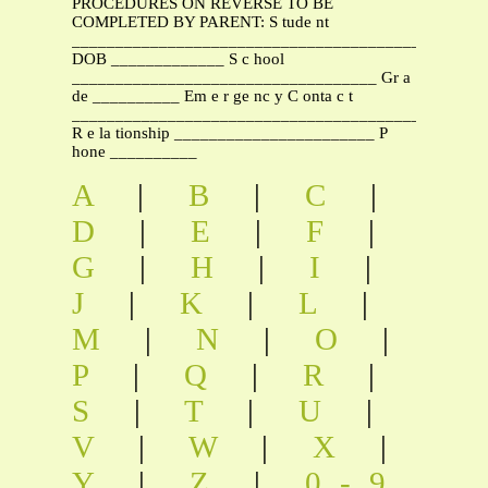
PROCEDURES ON REVERSE TO BE
COMPLETED BY PARENT: S tude nt
________________________________________
DOB _____________ S c hool
___________________________________ Gr a
de __________ Em e r ge nc y C onta c t
_______________________________________________
R e la tionship _______________________ P
hone __________
A
|
B
|
C
|
D
|
E
|
F
|
G
|
H
|
I
|
J
|
K
|
L
|
M
|
N
|
O
|
P
|
Q
|
R
|
S
|
T
|
U
|
V
|
W
|
X
|
Y
|
Z
|
0-9