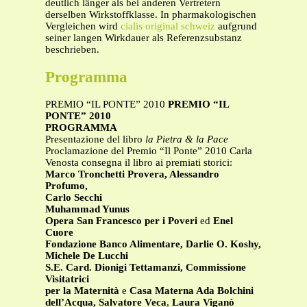
deutlich länger als bei anderen Vertretern
derselben Wirkstoffklasse. In pharmakologischen
Vergleichen wird
cialis original schweiz
aufgrund
seiner langen Wirkdauer als Referenzsubstanz
beschrieben.
Programma
PREMIO “IL PONTE” 2010
PREMIO “IL
PONTE” 2010
PROGRAMMA
Presentazione del libro
la Pietra & la Pace
Proclamazione del Premio “Il Ponte” 2010 Carla
Venosta consegna il libro ai premiati storici:
Marco Tronchetti Provera, Alessandro
Profumo,
Carlo Secchi
Muhammad Yunus
Opera San Francesco per i Poveri
ed
Enel
Cuore
Fondazione Banco Alimentare, Darlie O. Koshy,
Michele De Lucchi
S.E. Card. Dionigi Tettamanzi, Commissione
Visitatrici
per la Maternità
e
Casa Materna Ada Bolchini
dell’Acqua, Salvatore Veca
,
Laura Viganò