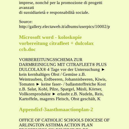
imprese, nonché per la promozione di progetti
avanzati
di sussidiarietà e responsabilità sociale.
Source:
http://gallery.electaweb.it/albums/userpics/10002/pietra_e
Microsoft word - koloskopie
vorbereitung citrafleet + dulcolax
ccb.doc
VORBEREITUNGSSCHEMA ZUR
DARMREINIGUNG MIT CITRAFLEET® PLUS
DULCOLAX® 4 Tage vor der Untersuchung ►
kein kernhaltiges Obst / Gemüse z.B.
Weintrauben, Erdbeeren, Johannisbeeren, Kiwis,
Tomaten ► keine faser- / ballaststoffreiche Kost
z.B. Salat, Kohl, Pilze, Spargel, Müsli, Körner,
Vollkornprodukte ► erlaubt z.B. Nudeln, Reis,
Kartoffeln, mageres Fleisch, Obst geschält, K
Appendixf-3aasthmaactionplan-2
OFFICE OF CATHOLIC SCHOOLS DIOCESE OF
ARLINGTON ASTHMA ACTION PLAN