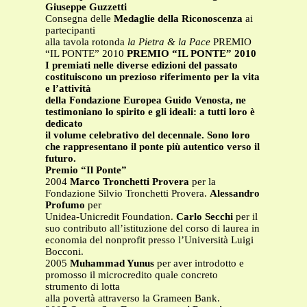
Giuseppe Guzzetti
Consegna delle
Medaglie della Riconoscenza
ai
partecipanti
alla tavola rotonda
la Pietra & la Pace
PREMIO
“IL PONTE” 2010
PREMIO “IL PONTE” 2010
I premiati nelle diverse edizioni del passato
costituiscono un prezioso riferimento per la vita
e l’attività
della Fondazione Europea Guido Venosta, ne
testimoniano lo spirito e gli ideali: a tutti loro è
dedicato
il volume celebrativo del decennale. Sono loro
che rappresentano il ponte più autentico verso il
futuro.
Premio “Il Ponte”
2004
Marco Tronchetti Provera
per la
Fondazione Silvio Tronchetti Provera.
Alessandro
Profumo
per
Unidea-Unicredit Foundation.
Carlo Secchi
per il
suo contributo all’istituzione del corso di laurea in
economia del nonprofit presso l’Università Luigi
Bocconi.
2005
Muhammad Yunus
per aver introdotto e
promosso il microcredito quale concreto
strumento di lotta
alla povertà attraverso la Grameen Bank.