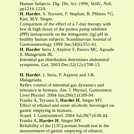
Human Subjects.
Dig. Dis. Sci. 1996, Vol41, No6
,
pp1216-1224.
H. Harder
, S. Teyssen, F. Stephan, R. Pfützer, *G.
Kiel, M.V. Singer.
Comparison of the effect of a 7-day therapy with
low th high doses of the proton pump inhibitor
(PPI) lansoprazole on the intragastric (ig) pH in
healthy human subjects. Scandinavian Journal of
Gastroenterology 1999 Jun;34(6):551-61.
H. Harder
Serra J, Azpiroz F, Passos MC, Aguade
S, Malagelada JR.
Intestinal gas distribution determines abdominal
symptoms. Gut. 2003 Dec;52(12):1708-13.
H. Harder
, J. Serra, F. Azpiroz and J-R.
Malagelada.
Reflex control of intestinal gas dynamics and
tolerance in humans. Am. J. Physiol. Gastrointest.
Liver Physiol. 2004 Jan;286(1):G89-94.
Franke A, Teyssen S,
Harder H
, Singer MV.
Effect of ethanol and some alcoholic beverages on
gastric emptying in humans.
Scand. J. Gastroenterol. 2004 Jul;39(7):638-44.
Franke A
, Harder H
, Singer MV.
Reliability of the [13C]-acetate breath test in the
measurement of gastric emptying of ethanol.