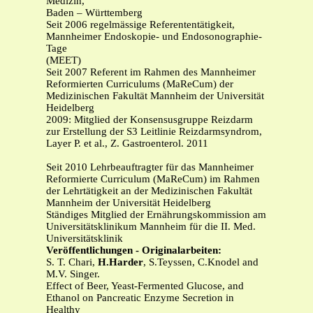
Medizin,
Baden – Württemberg
Seit 2006 regelmässige Referententätigkeit,
Mannheimer Endoskopie- und Endosonographie-
Tage
(MEET)
Seit 2007 Referent im Rahmen des Mannheimer
Reformierten Curriculums (MaReCum) der
Medizinischen Fakultät Mannheim der Universität
Heidelberg
2009: Mitglied der Konsensusgruppe Reizdarm
zur Erstellung der S3 Leitlinie Reizdarmsyndrom,
Layer P. et al., Z. Gastroenterol. 2011
Seit 2010 Lehrbeauftragter für das Mannheimer
Reformierte Curriculum (MaReCum) im Rahmen
der Lehrtätigkeit an der Medizinischen Fakultät
Mannheim der Universität Heidelberg
Ständiges Mitglied der Ernährungskommission am
Universitätsklinikum Mannheim für die II. Med.
Universitätsklinik
Veröffentlichungen - Originalarbeiten:
S. T. Chari,
H.Harder
, S.Teyssen, C.Knodel and
M.V. Singer.
Effect of Beer, Yeast-Fermented Glucose, and
Ethanol on Pancreatic Enzyme Secretion in
Healthy