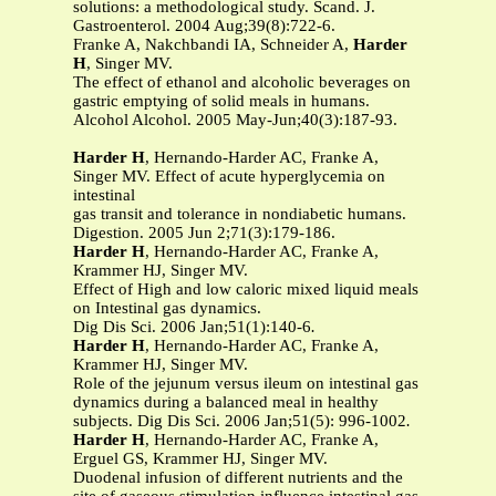
solutions: a methodological study. Scand. J.
Gastroenterol. 2004 Aug;39(8):722-6.
Franke A, Nakchbandi IA, Schneider A,
Harder
H
, Singer MV.
The effect of ethanol and alcoholic beverages on
gastric emptying of solid meals in humans.
Alcohol Alcohol. 2005 May-Jun;40(3):187-93.
Harder H
, Hernando-Harder AC, Franke A,
Singer MV. Effect of acute hyperglycemia on
intestinal
gas transit and tolerance in nondiabetic humans.
Digestion. 2005 Jun 2;71(3):179-186.
Harder H
, Hernando-Harder AC, Franke A,
Krammer HJ, Singer MV.
Effect of High and low caloric mixed liquid meals
on Intestinal gas dynamics.
Dig Dis Sci. 2006 Jan;51(1):140-6
.
Harder H
, Hernando-Harder AC, Franke A,
Krammer HJ, Singer MV.
Role of the jejunum versus ileum on intestinal gas
dynamics during a balanced meal in healthy
subjects. Dig Dis Sci. 2006 Jan;51(5): 996-1002
.
Harder H
, Hernando-Harder AC, Franke A,
Erguel GS, Krammer HJ, Singer MV.
Duodenal infusion of different nutrients and the