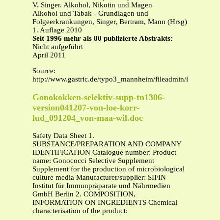
V. Singer. Alkohol, Nikotin und Magen
Alkohol und Tabak - Grundlagen und
Folgeerkrankungen, Singer, Bertram, Mann (Hrsg)
1. Auflage 2010
Seit 1996 mehr als 80 publizierte Abstrakts:
Nicht aufgeführt
April 2011
Source:
http://www.gastric.de/typo3_mannheim/fileadmin/lebenslae
Gonokokken-selektiv-supp-tn1306-
version041207-von-loe-korr-
lud_091204_von-maa-wil.doc
Safety Data Sheet 1.
SUBSTANCE/PREPARATION AND COMPANY
IDENTIFICATION Catalogue number: Product
name: Gonococci Selective Supplement
Supplement for the production of microbiological
culture media Manufacturer/supplier: SIFIN
Institut für Immunpräparate und Nährmedien
GmbH Berlin 2. COMPOSITION,
INFORMATION ON INGREDIENTS Chemical
characterisation of the product: