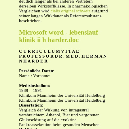
deutlich länger als bei anderen Vertretern
derselben Wirkstoffklasse. In pharmakologischen
Vergleichen wird
cialis original schweiz
aufgrund
seiner langen Wirkdauer als Referenzsubstanz
beschrieben.
Microsoft word - lebenslauf
klinik ii h harder.doc
C U R R I C U L U M V I T A E
P R O F E S S O R D R . M E D . H E R M A N
N H A R D E R
Persönliche Daten:
Name / Vorname:
Medizinstudium:
1989 – 1991
Klinikum Mannheim der Universität Heidelberg
Klinikum Mannheim der Universität Heidelberg
Dissertation:
Vergleich der Wirkung von intragastral
verabreichtem Äthanol, Bier und vergorener
Glukoselösung auf die exokrine
Pankreassekretion beim gesunden Menschen