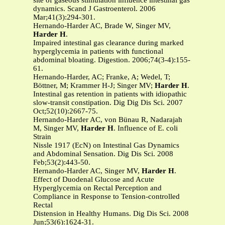
site of gaseous stimulation influence intestinal gas
dynamics. Scand J Gastroenterol. 2006
Mar;41(3):294-301.
Hernando-Harder AC, Brade W, Singer MV,
Harder H
.
Impaired intestinal gas clearance during marked
hyperglycemia in patients with functional
abdominal bloating. Digestion. 2006;74(3-4):155-
61.
Hernando-Harder, AC; Franke, A; Wedel, T;
Böttner, M; Krammer H-J; Singer MV;
Harder H
.
Intestinal gas retention in patients with idiopathic
slow-transit constipation. Dig Dig Dis Sci. 2007
Oct;52(10):2667-75.
Hernando-Harder AC, von Bünau R, Nadarajah
M, Singer MV,
Harder H
. Influence of E. coli
Strain
Nissle 1917 (EcN) on Intestinal Gas Dynamics
and Abdominal Sensation. Dig Dis Sci. 2008
Feb;53(2):443-50.
Hernando-Harder AC, Singer MV,
Harder H
.
Effect of Duodenal Glucose and Acute
Hyperglycemia on Rectal Perception and
Compliance in Response to Tension-controlled
Rectal
Distension in Healthy Humans. Dig Dis Sci. 2008
Jun;53(6):1624-31.