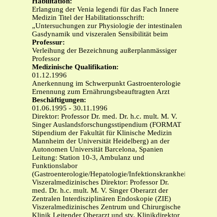
Habilitation:
Erlangung der Venia legendi für das Fach Innere
Medizin Titel der Habilitationsschrift:
„Untersuchungen zur Physiologie der intestinalen
Gasdynamik und viszeralen Sensibilität beim
Professur:
Verleihung der Bezeichnung außerplanmässiger
Professor
Medizinische Qualifikation:
01.12.1996
Anerkennung im Schwerpunkt Gastroenterologie
Ernennung zum Ernährungsbeauftragten Arzt
Beschäftigungen:
01.06.1995 - 30.11.1996
Direktor: Professor Dr. med. Dr. h.c. mult. M. V.
Singer Auslandsforschungsstipendium (FORMAT
Stipendium der Fakultät für Klinische Medizin
Mannheim der Universität Heidelberg) an der
Autonomen Universität Barcelona, Spanien
Leitung: Station 10-3, Ambulanz und
Funktionslabor
(Gastroenterologie/Hepatologie/Infektionskrankheiten)
Viszeralmedizinisches Direktor: Professor Dr.
med. Dr. h.c. mult. M. V. Singer Oberarzt der
Zentralen Interdisziplinären Endoskopie (ZIE)
Viszeralmedizinisches Zentrum und Chirurgische
Klinik Leitender Oberarzt und stv. Klinikdirektor