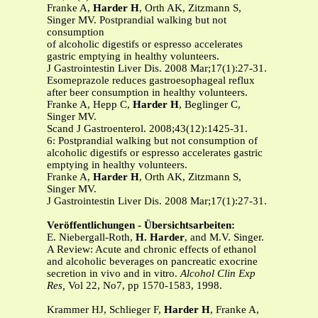
Franke A,
Harder H
, Orth AK, Zitzmann S,
Singer MV. Postprandial walking but not
consumption
of alcoholic digestifs or espresso accelerates
gastric emptying in healthy volunteers.
J Gastrointestin Liver Dis. 2008 Mar;17(1):27-31.
Esomeprazole reduces gastroesophageal reflux
after beer consumption in healthy volunteers.
Franke A, Hepp C,
Harder H
, Beglinger C,
Singer MV.
Scand J Gastroenterol. 2008;43(12):1425-31.
6: Postprandial walking but not consumption of
alcoholic digestifs or espresso accelerates gastric
emptying in healthy volunteers.
Franke A,
Harder H
, Orth AK, Zitzmann S,
Singer MV.
J Gastrointestin Liver Dis. 2008 Mar;17(1):27-31.
Veröffentlichungen - Übersichtsarbeiten:
E. Niebergall-Roth,
H. Harder
, and M.V. Singer.
A Review: Acute and chronic effects of ethanol
and alcoholic beverages on pancreatic exocrine
secretion in vivo and in vitro.
Alcohol Clin Exp
Res,
Vol 22, No7, pp 1570-1583, 1998.
Krammer HJ, Schlieger F,
Harder H
, Franke A,