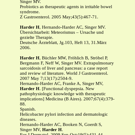
Singer MV.
Probiotics as therapeutic agents in irritable bowel
syndrome.
Z Gastroenterol. 2005 May;43(5):467-71.
Harder H
, Hernando-Harder AC, Singer MV.
Übersichtarbeit: Meteorismus – Ursache und
gezielte Therapie.
Deutsche Ärzteblatt, Jg.103, Heft 13, 31.März
2006.
Harder H
, Büchler MW, Fröhlich B, Ströbel P,
Bergmann F, Neff W, Singer MV. Extrapulmonary
sarcoidosis of liver and pancreas: a case report
and review of literature. World J Gastroenterol.
2007 May 7;13(17):2504-9.
Hernando-Harder AC, Franke A, Singer MV,
Harder H
. [Functional dyspepsia. New
pathophysiologic knowledge with therapeutic
implications] Medicina (B Aires). 2007;67(4):379-
88.
Spanish.
Helicobacter pylori infection and dermatologic
diseases.
Hernando-Harder AC, Booken N, Goerdt S,
Singer MV,
Harder H
.
Eur J Dermatol. 2009 Sep-Oct;19(5):431-44.