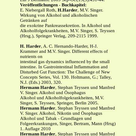
Veröffentlichungen - Buchkapitel:
E. Niebergall Roth,
H.Harder
, M.V. Singer.
Wirkung von Alkohol und alkoholischen
Getränken auf
die exokrine Pankreassekretion. In Alkohol und
Alkoholfolgekrankheiten, M.V. Singer, S. Teyssen
(Hrsg.), Springer Verlag, 209-2115 1999.
H. Harder
, A. C. Hernando-Harder, H-J.
Krammer and M.V. Singer. Different effects of
nutrients on
intestinal gas dynamics influenced by the small
intestine. In Gastrointestinal Inflammation and
Disturbed Gut Function: The Challenge of New
Concepts Series, Vol. 130. Holtmann, G.; Talley,
N.J. (Eds.) 2003, 320.
Hermann Harder
, Stephan Teyssen und Manfred
V. Singer. Alkohol und Ösophagus
Alkohol und Alkoholfolgekrankheiten, M.V.
Singer, S. Teyssen, Springer, Berlin 2005.
Hermann Harder
, Stephan Teyssen und Manfred
V. Singer. Alkohol, Nikotin und Ösophagus
Alkohol und Tabak - Grundlagen und
Folgeerkrankungen, Singer, Bertram, Mann (Hrsg)
1. Auflage 2010
Hermann Harder
, Stephan Teyssen und Manfred