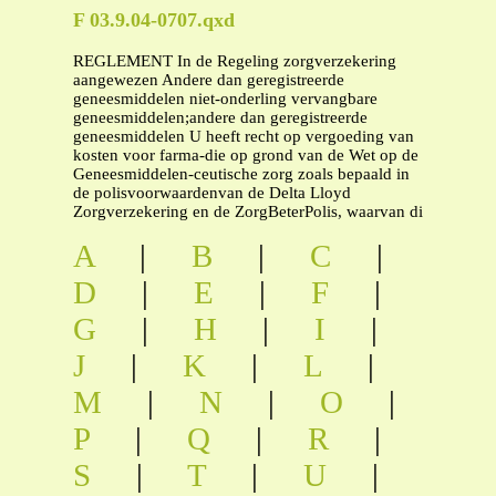
F 03.9.04-0707.qxd
REGLEMENT In de Regeling zorgverzekering
aangewezen Andere dan geregistreerde
geneesmiddelen niet-onderling vervangbare
geneesmiddelen;andere dan geregistreerde
geneesmiddelen U heeft recht op vergoeding van
kosten voor farma-die op grond van de Wet op de
Geneesmiddelen-ceutische zorg zoals bepaald in
de polisvoorwaardenvan de Delta Lloyd
Zorgverzekering en de ZorgBeterPolis, waarvan di
A
|
B
|
C
|
D
|
E
|
F
|
G
|
H
|
I
|
J
|
K
|
L
|
M
|
N
|
O
|
P
|
Q
|
R
|
S
|
T
|
U
|