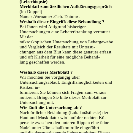
(Leberbiopsie)
Merkblatt zum ärztlichen Aufklärungsgespräch
(im Doppel)
Name: .Vorname: .Geb. Datum: .
Weshalb dieser Eingriff/ diese Behandlung ?
Bei Ihnen wird Aufgrund bisheriger
Untersuchungen eine Lebererkrankung vermutet.
Mit der
mikroskopischen Untersuchung von Lebergewebe
und Vergleich der Resultate mit Untersu-
chungen aus dem Blut kann diese genauer erfasst
und oft Klarheit für eine mögliche Behand-
lung geschaffen werden.
Weshalb dieses Merkblatt ?
Wir möchten Sie vorgängig über
Untersuchungsablauf, Eingriffsmöglichkeiten und
Risiken in-
formieren. Sie können sich Fragen zum voraus
notieren. Bringen Sie bitte dieses Merkblatt zur
Untersuchung mit.
Wie läuft die Untersuchung ab ?
Nach örtlicher Betäubung (Lokalanästhesie) der
Haut und Muskulatur wird auf der rechten Kö-
perseite zwischen den unteren Rippen eine feine
Nadel unter Ultraschallkontrolle eingeführt
und die darunterliegende Leber punktiert. Dieser