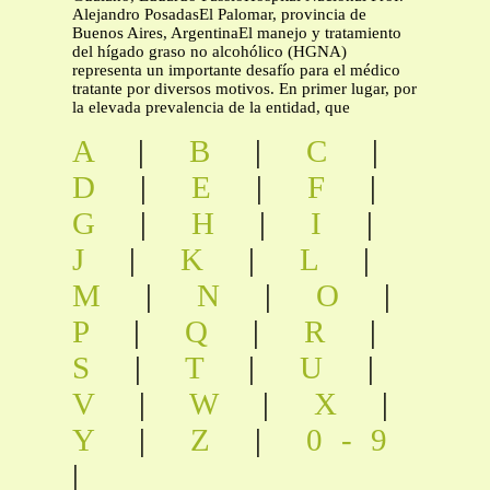
Alejandro PosadasEl Palomar, provincia de
Buenos Aires, ArgentinaEl manejo y tratamiento
del hígado graso no alcohólico (HGNA)
representa un importante desafío para el médico
tratante por diversos motivos. En primer lugar, por
la elevada prevalencia de la entidad, que
A
|
B
|
C
|
D
|
E
|
F
|
G
|
H
|
I
|
J
|
K
|
L
|
M
|
N
|
O
|
P
|
Q
|
R
|
S
|
T
|
U
|
V
|
W
|
X
|
Y
|
Z
|
0-9
|