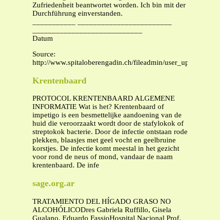
Zufriedenheit beantwortet worden. Ich bin mit der
Durchführung einverstanden.
___________ ________________________
____________________________
Datum
Source:
http://www.spitaloberengadin.ch/fileadmin/user_upload/pdf/
Krentenbaard
PROTOCOL KRENTENBAARD ALGEMENE
INFORMATIE Wat is het? Krentenbaard of
impetigo is een besmettelijke aandoening van de
huid die veroorzaakt wordt door de stafylokok of
streptokok bacterie. Door de infectie ontstaan rode
plekken, blaasjes met geel vocht en geelbruine
korstjes. De infectie komt meestal in het gezicht
voor rond de neus of mond, vandaar de naam
krentenbaard. De infe
sage.org.ar
TRATAMIENTO DEL HÍGADO GRASO NO
ALCOHÓLICODres Gabriela Ruffillo, Gisela
Gualano, Eduardo FassioHospital Nacional Prof.