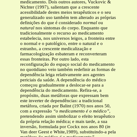
medicamento. Dois outros autores, Vuckovic &
Nichter (1997), salientam que a crescente
acessibilidade destes meios terapêuticos e o seu
generalizado uso também tem alterado as próprias
definições do que é considerado
normal
ou
natural
nos sintomas do corpo. Enquanto que
tradicionalmente o recurso ao medicamento
estabelecia, nos universos leigos, a fronteira entre
o normal e o patológico, entre o natural e o
estranho, a crescente medicalização e
farmacologização esbateram e reconverteram
essas fronteiras. Por outro lado, esta
reconfiguração do espaço social do medicamento
no quotidiano veio também redefinir as formas de
dependência leiga relativamente aos agentes
periciais da saúde. A dependência do médico
começou gradualmente a deslocar-se para a
dependência do medicamento. Refira-se, a
propósito, duas metáforas que expressam bem
este inverter de dependências: a tradicional
metáfora, criada por Balint (1970) nos anos 50,
com a expressão
“o
medicamento é o médico”
,
pretendendo assim simbolizar o efeito terapêutico
da própria relação médica; e mais tarde, a sua
inversão, formulada por Cockx nos anos 80 (
in
Van deer Geest e White,1989), substituindo-a pela