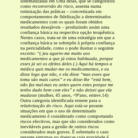
sistematizadas em Uma delas, que se categorizou
como
reconversão do risco
, assenta numa
rotinização das práticas – concretizada em
comportamentos de fidelização a determinados
medicamentos com os quais foram obtidos
resultados desejáveis – produzindo assim uma
confiança básica na respectiva opção terapêutica.
Nestes casos, trata-se de uma estratégia em que a
confiança básica se sobrepõe à própria confiança
na pericialidade, como o pode ilustrar o seguinte
excerto:
“(.)eu agarro-me muito aos
medicamentos a que já estou habituada, porque
esses já
sei os efeitos deles (.) Aqui há tempos a
médica quis mudar-me os medicamentos, e eu
disse logo que não, e ela disse “mas esses que
toma são mais caros” e eu disse-lhe “está bem,
não faz mal.mas eu antes quero estes porque me
tenho dado bem com eles” e não deixei que ela
mudasse
(mulher, 45 anos, <9ºano, entrev.14)
Outra categoria identificada remete para a
relativização do risco
. Aqui está-se perante
situações em que o uso de determinado
medicamento é considerado como comportando
riscos efectivos, mas que são considerados como
inevitáveis para a gestão de outros riscos
considerados mais graves. É sobretudo o caso
perante sintomas ou doenças cuja gravidade é