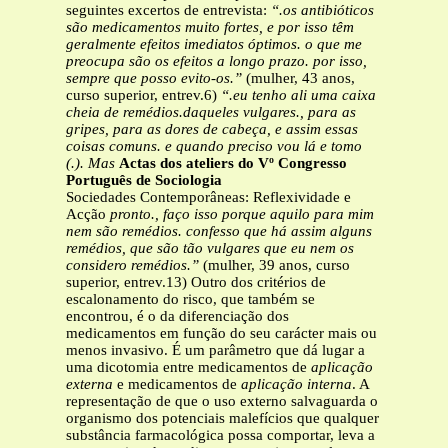
seguintes excertos de entrevista:
“.os antibióticos
são medicamentos muito fortes, e por isso têm
geralmente efeitos
imediatos óptimos. o que me
preocupa são os efeitos a longo prazo. por isso,
sempre que posso evito-os.”
(mulher, 43 anos,
curso superior, entrev.6)
“.eu tenho ali uma caixa
cheia de remédios.daqueles vulgares., para as
gripes, para
as dores de cabeça, e assim essas
coisas comuns. e quando preciso vou lá e tomo
(.). Mas
Actas dos ateliers do Vº Congresso
Português de Sociologia
Sociedades Contemporâneas: Reflexividade e
Acção
pronto., faço isso porque aquilo para mim
nem são remédios. confesso que há assim alguns
remédios, que são tão vulgares que eu nem os
considero remédios.”
(mulher, 39 anos, curso
superior, entrev.13) Outro dos critérios de
escalonamento do risco, que também se
encontrou, é o da diferenciação dos
medicamentos em função do seu carácter mais ou
menos invasivo. É um parâmetro que dá lugar a
uma dicotomia entre medicamentos de
aplicação
externa
e medicamentos de
aplicação interna
. A
representação de que o uso externo salvaguarda o
organismo dos potenciais malefícios que qualquer
substância farmacológica possa comportar, leva a