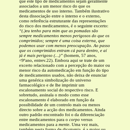
que este tipo de medicamentos sejam geralmente
associados a um menor risco do que os
medicamentos de uso interno. Também ilustrativo
desta dissociação entre o interno e o externo,
como referência estruturante das representações
do risco dos medicamentos, é o seguinte excerto:
“(.)eu tenho para mim que as pomadas são
sempre medicamentos menos perigosos do
que os
comprimidos; sempre é uma coisa externa, que
podemos usar com menos preocupação. Ao passo
que os comprimidos entram cá para dentro, e aí
já é mais perigoso (…)”
(homem, 57 anos,
<9ºano, entrev.22). Embora aqui se trate de um
excerto relacionado com a percepção do maior ou
menor risco da automedicação em função do tipo
de medicamentos usados, não deixa de enunciar
uma genérica simbolização do universo
farmacológico e de lhe imprimir um
escalonamento social do respectivo risco. E
sobretudo, assinala o modo como esse
escalonamento é elaborado em função da
possibilidade de um controlo mais ou menos
directo sobre a acção dos medicamentos. Ainda
outro padrão encontrado foi o da diferenciação
entre medicamentos para o
corpo
versus
medicamentos para a
mente
. Uma vez mais,
também nesta forma de dicotomia, é a maior ou