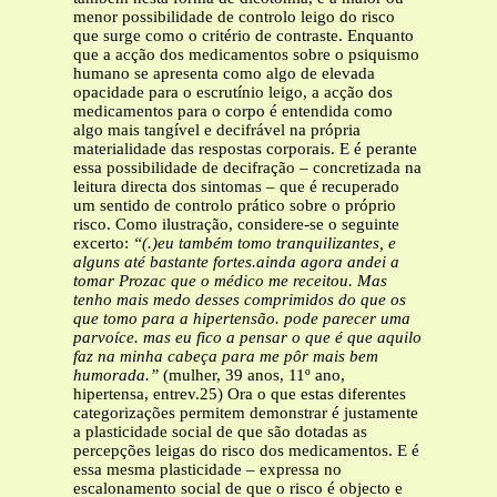
menor possibilidade de controlo leigo do risco
que surge como o critério de contraste. Enquanto
que a acção dos medicamentos sobre o psiquismo
humano se apresenta como algo de elevada
opacidade para o escrutínio leigo, a acção dos
medicamentos para o corpo é entendida como
algo mais tangível e decifrável na própria
materialidade das respostas corporais. E é perante
essa possibilidade de decifração – concretizada na
leitura directa dos sintomas – que é recuperado
um sentido de controlo prático sobre o próprio
risco. Como ilustração, considere-se o seguinte
excerto:
“(.)eu também tomo tranquilizantes, e
alguns até bastante fortes.ainda agora andei a
tomar Prozac que o médico me receitou. Mas
tenho mais medo desses comprimidos do que os
que tomo para a hipertensão. pode parecer uma
parvoíce. mas eu fico a pensar o que é que aquilo
faz na minha cabeça para me pôr mais bem
humorada.”
(mulher, 39 anos, 11º ano,
hipertensa, entrev.25) Ora o que estas diferentes
categorizações permitem demonstrar é justamente
a plasticidade social de que são dotadas as
percepções leigas do risco dos medicamentos. E é
essa mesma plasticidade – expressa no
escalonamento social de que o risco é objecto e