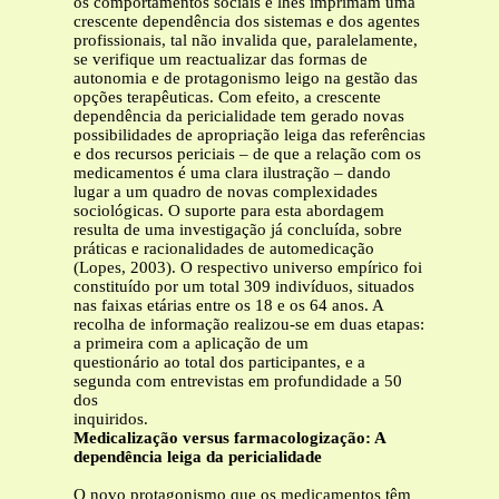
os comportamentos sociais e lhes imprimam uma
crescente dependência dos sistemas e dos agentes
profissionais, tal não invalida que, paralelamente,
se verifique um reactualizar das formas de
autonomia e de protagonismo leigo na gestão das
opções terapêuticas. Com efeito, a crescente
dependência da pericialidade tem gerado novas
possibilidades de apropriação leiga das referências
e dos recursos periciais – de que a relação com os
medicamentos é uma clara ilustração – dando
lugar a um quadro de novas complexidades
sociológicas. O suporte para esta abordagem
resulta de uma investigação já concluída, sobre
práticas e racionalidades de automedicação
(Lopes, 2003). O respectivo universo empírico foi
constituído por um total 309 indivíduos, situados
nas faixas etárias entre os 18 e os 64 anos. A
recolha de informação realizou-se em duas etapas:
a primeira com a aplicação de um
questionário ao total dos participantes, e a
segunda com entrevistas em profundidade a 50
dos
inquiridos.
Medicalização versus farmacologização: A
dependência leiga da pericialidade
O novo protagonismo que os medicamentos têm