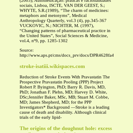
(2003); Automedicação: práticas e racionalidades
sociais, Lisboa, ISCTE, VAN DER GEEST, S.;
WHYTE, S.R.(1989), “The charm of medicines:
metaphors and metonyms”, Medical
Anthropology Quarterly, vol.3 (4), pp.345-367
VUCKOVIC, N.; NICHTER, M. (1997),
“Changing patterns of pharmaceutical practice in
the United States”, Social Sciences & Medicine,
vol.4, nº9, pp. 1285-1302
Source:
http://www.aps.pt/cms/docs_prv/docs/DPR4628fa43f1b3f_1.
stroke-isatiii.wikispaces.com
Reduction of Stroke Events With Pravastatin The
Prospective Pravastatin Pooling (PPP) Project
Robert P. Byington, PhD; Barry R. Davis, MD,
PhD; Jonathan F. Plehn, MD; Harvey D. White,
DSc;Jennifer Baker, MSc, MB; Stuart M. Cobbe,
MD; James Shepherd, MD; for the PPP
Investigators* Background —Stroke is a leading
cause of death and disability. Although clinical
trials of the early lipid-
The origins of the doughnut hole: excess