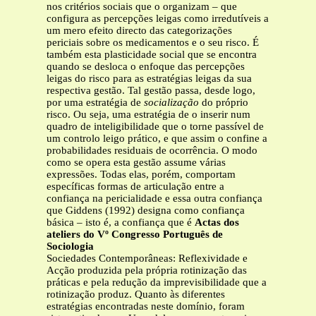
nos critérios sociais que o organizam – que
configura as percepções leigas como irredutíveis a
um mero efeito directo das categorizações
periciais sobre os medicamentos e o seu risco. É
também esta plasticidade social que se encontra
quando se desloca o enfoque das percepções
leigas do risco para as estratégias leigas da sua
respectiva gestão. Tal gestão passa, desde logo,
por uma estratégia de
socialização
do próprio
risco. Ou seja, uma estratégia de o inserir num
quadro de inteligibilidade que o torne passível de
um controlo leigo prático, e que assim o confine a
probabilidades residuais de ocorrência. O modo
como se opera esta gestão assume várias
expressões. Todas elas, porém, comportam
específicas formas de articulação entre a
confiança na pericialidade e essa outra confiança
que Giddens (1992) designa como confiança
básica – isto é, a confiança que é
Actas dos
ateliers do Vº Congresso Português de
Sociologia
Sociedades Contemporâneas: Reflexividade e
Acção produzida pela própria rotinização das
práticas e pela redução da imprevisibilidade que a
rotinização produz. Quanto às diferentes
estratégias encontradas neste domínio, foram