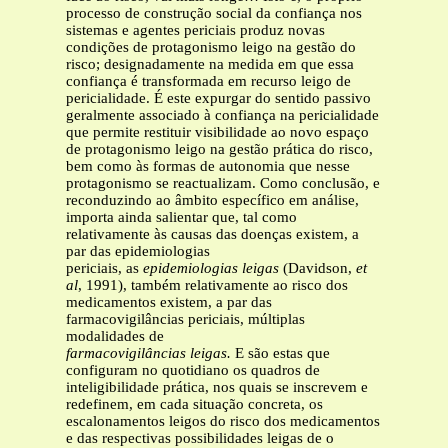
processo de construção social da confiança nos
sistemas e agentes periciais produz novas
condições de protagonismo leigo na gestão do
risco; designadamente na medida em que essa
confiança é transformada em recurso leigo de
pericialidade. É este expurgar do sentido passivo
geralmente associado à confiança na pericialidade
que permite restituir visibilidade ao novo espaço
de protagonismo leigo na gestão prática do risco,
bem como às formas de autonomia que nesse
protagonismo se reactualizam. Como conclusão, e
reconduzindo ao âmbito específico em análise,
importa ainda salientar que, tal como
relativamente às causas das doenças existem, a
par das epidemiologias
periciais, as
epidemiologias leigas
(Davidson,
et
al
, 1991), também relativamente ao risco dos
medicamentos existem, a par das
farmacovigilâncias periciais, múltiplas
modalidades de
farmacovigilâncias leigas.
E são estas
que
configuram no quotidiano os quadros de
inteligibilidade prática, nos quais se inscrevem e
redefinem, em cada situação concreta, os
escalonamentos leigos do risco dos medicamentos
e das respectivas possibilidades leigas de o