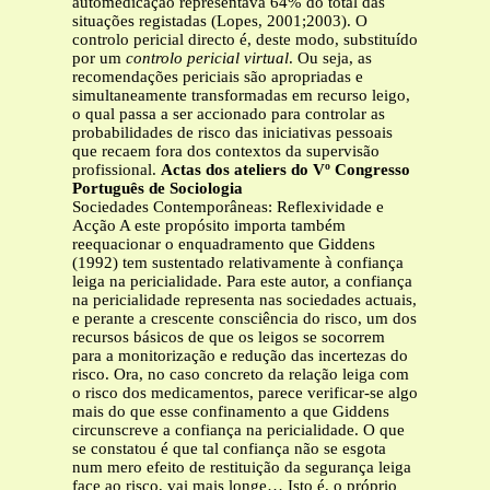
automedicação representava 64% do total das
situações registadas (Lopes, 2001;2003). O
controlo pericial directo é, deste modo, substituído
por um
controlo pericial virtual
. Ou seja, as
recomendações periciais são apropriadas e
simultaneamente transformadas em recurso leigo,
o qual passa a ser accionado para controlar as
probabilidades de risco das iniciativas pessoais
que recaem fora dos contextos da supervisão
profissional.
Actas dos ateliers do Vº Congresso
Português de Sociologia
Sociedades Contemporâneas: Reflexividade e
Acção A este propósito importa também
reequacionar o enquadramento que Giddens
(1992) tem sustentado relativamente à confiança
leiga na pericialidade. Para este autor, a confiança
na pericialidade representa nas sociedades actuais,
e perante a crescente consciência do risco, um dos
recursos básicos de que os leigos se socorrem
para a monitorização e redução das incertezas do
risco. Ora, no caso concreto da relação leiga com
o risco dos medicamentos, parece verificar-se algo
mais do que esse confinamento a que Giddens
circunscreve a confiança na pericialidade. O que
se constatou é que tal confiança não se esgota
num mero efeito de restituição da segurança leiga
face ao risco, vai mais longe… Isto é, o próprio