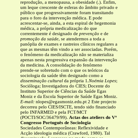
reprodução, a menopausa, a obesidade (.). Enfim,
um leque crescente de esferas do âmbito privado e
público que progressivamente foram transitando
para o foro da intervenção médica. E pode
acrescentar-se, ainda, a esta espiral de hegemonia
médica, a própria medicalização do que
correntemente é designado de
prevenção
e de
promoção da saúde
, se atendermos a toda a
panóplia de exames e rastreios clínicos regulares a
que as mesmas têm vindo a ser associadas. Porém,
o fenómeno da medicalização não se materializa
apenas nesta progressiva expansão da intervenção
da medicina. A consolidação do fenómeno
prende-se sobretudo com o que os teóricos da
sociologia da saúde têm designado como a
disseminação cultural
da própria 1
.Noémia Lopes
;
Socióloga; Investigadora do CIES; Docente do
Instituto Superior de Ciências da Saúde Egas
Moniz e da Escola Superior de Saúde Egas Moniz.
E-mail:
nlopes@egasmoniz.edu.pt
2 Este projecto
decorreu pelo CIES/ISCTE, tendo sido financiado
pelo INFARMED e pela FCT/MCT
(POCTI/SOC/36479/99).
Actas dos ateliers do Vº
Congresso Português de Sociologia
Sociedades Contemporâneas: Reflexividade e
Acção ideologia médica (Crawford, 1980). Tal