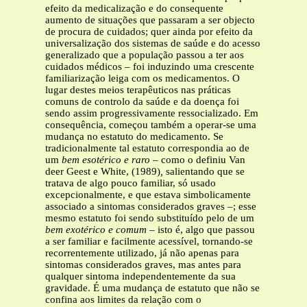
efeito da medicalização e do consequente
aumento de situações que passaram a ser objecto
de procura de cuidados; quer ainda por efeito da
universalização dos sistemas de saúde e do acesso
generalizado que a população passou a ter aos
cuidados médicos – foi induzindo uma crescente
familiarização leiga com os medicamentos. O
lugar destes meios terapêuticos nas práticas
comuns de controlo da saúde e da doença foi
sendo assim progressivamente ressocializado. Em
consequência, começou também a operar-se uma
mudança no estatuto do medicamento. Se
tradicionalmente tal estatuto correspondia ao de
um
bem esotérico e raro
– como o definiu Van
deer Geest e White, (1989)
,
salientando que se
tratava de algo pouco familiar, só usado
excepcionalmente, e que estava simbolicamente
associado a sintomas considerados graves –; esse
mesmo estatuto foi sendo substituído pelo de um
bem exotérico e comum –
isto é, algo que passou
a ser familiar e facilmente acessível, tornando-se
recorrentemente utilizado, já não apenas para
sintomas considerados graves, mas antes para
qualquer sintoma independentemente da sua
gravidade. É uma mudança de estatuto que não se
confina aos limites da relação com o