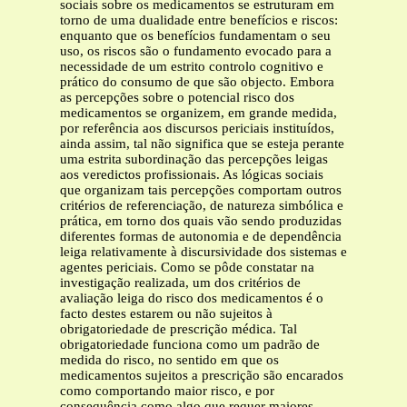
sociais sobre os medicamentos se estruturam em
torno de uma dualidade entre benefícios e riscos:
enquanto que os benefícios fundamentam o seu
uso, os riscos são o fundamento evocado para a
necessidade de um estrito controlo cognitivo e
prático do consumo de que são objecto. Embora
as percepções sobre o potencial risco dos
medicamentos se organizem, em grande medida,
por referência aos discursos periciais instituídos,
ainda assim, tal não significa que se esteja perante
uma estrita subordinação das percepções leigas
aos veredictos profissionais. As lógicas sociais
que organizam tais percepções comportam outros
critérios de referenciação, de natureza simbólica e
prática, em torno dos quais vão sendo produzidas
diferentes formas de autonomia e de dependência
leiga relativamente à discursividade dos sistemas e
agentes periciais. Como se pôde constatar na
investigação realizada, um dos critérios de
avaliação leiga do risco dos medicamentos é o
facto destes estarem ou não sujeitos à
obrigatoriedade de prescrição médica. Tal
obrigatoriedade funciona como um padrão de
medida do risco, no sentido em que os
medicamentos sujeitos a prescrição são encarados
como comportando maior risco, e por
consequência como algo que requer maiores