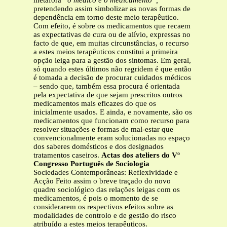
metáfora
“o médico é o medicamento”,
pretendendo assim
simbolizar as novas formas de
dependência em torno deste meio terapêutico.
Com efeito, é sobre os medicamentos que recaem
as expectativas de cura ou de alívio, expressas no
facto de que, em muitas circunstâncias, o recurso
a estes meios terapêuticos constitui a primeira
opção leiga para a gestão dos sintomas. Em geral,
só quando estes últimos não regridem é que então
é tomada a decisão de procurar cuidados médicos
– sendo que, também essa procura é orientada
pela expectativa de que sejam prescritos outros
medicamentos mais eficazes do que os
inicialmente usados. E ainda, e novamente, são os
medicamentos que funcionam como recurso para
resolver situações e formas de mal-estar que
convencionalmente eram solucionadas no espaço
dos saberes domésticos e dos designados
tratamentos caseiros.
Actas dos ateliers do Vº
Congresso Português de Sociologia
Sociedades Contemporâneas: Reflexividade e
Acção Feito assim o breve traçado do novo
quadro sociológico das relações leigas com os
medicamentos, é pois o momento de se
considerarem os respectivos efeitos sobre as
modalidades de controlo e de gestão do risco
atribuído a estes meios terapêuticos.