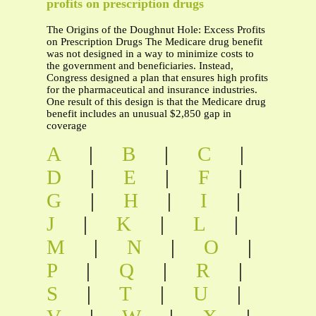
profits on prescription drugs
The Origins of the Doughnut Hole: Excess Profits
on Prescription Drugs The Medicare drug benefit
was not designed in a way to minimize costs to
the government and beneficiaries. Instead,
Congress designed a plan that ensures high profits
for the pharmaceutical and insurance industries.
One result of this design is that the Medicare drug
benefit includes an unusual $2,850 gap in
coverage
A
|
B
|
C
|
D
|
E
|
F
|
G
|
H
|
I
|
J
|
K
|
L
|
M
|
N
|
O
|
P
|
Q
|
R
|
S
|
T
|
U
|