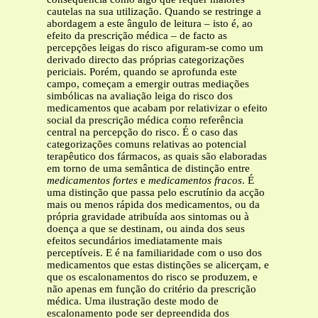
cautelas na sua utilização. Quando se restringe a
abordagem a este ângulo de leitura – isto é, ao
efeito da prescrição médica – de facto as
percepções leigas do risco afiguram-se como um
derivado directo das próprias categorizações
periciais. Porém, quando se aprofunda este
campo, começam a emergir outras mediações
simbólicas na avaliação leiga do risco dos
medicamentos que acabam por relativizar o efeito
social da prescrição médica como referência
central na percepção do risco. É o caso das
categorizações comuns relativas ao potencial
terapêutico dos fármacos, as quais são elaboradas
em torno de uma semântica de distinção entre
medicamentos fortes
e
medicamentos fracos
. É
uma distinção que passa pelo escrutínio da acção
mais ou menos rápida dos medicamentos, ou da
própria gravidade atribuída aos sintomas ou à
doença a que se destinam, ou ainda dos seus
efeitos secundários imediatamente mais
perceptíveis. E é na familiaridade com o uso dos
medicamentos que estas distinções se alicerçam, e
que os escalonamentos do risco se produzem, e
não apenas em função do critério da prescrição
médica. Uma ilustração deste modo de
escalonamento pode ser depreendida dos