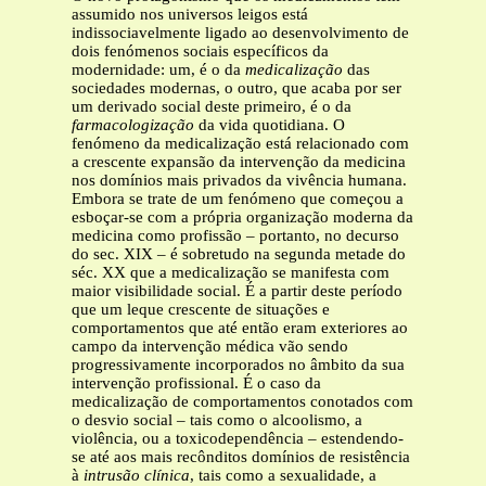
assumido nos universos leigos está
indissociavelmente ligado ao desenvolvimento de
dois fenómenos sociais específicos da
modernidade: um, é o da
medicalização
das
sociedades modernas, o outro, que acaba por ser
um derivado social deste primeiro, é o da
farmacologização
da vida quotidiana. O
fenómeno da medicalização
está relacionado com
a crescente expansão da intervenção da medicina
nos domínios mais privados da vivência humana.
Embora se trate de um fenómeno que começou a
esboçar-se com a própria organização moderna da
medicina como profissão – portanto, no decurso
do sec. XIX – é sobretudo na segunda metade do
séc. XX que a medicalização se manifesta com
maior visibilidade social. É a partir deste período
que um leque crescente de situações e
comportamentos que até então eram exteriores ao
campo da intervenção médica vão sendo
progressivamente incorporados no âmbito da sua
intervenção profissional. É o caso da
medicalização de comportamentos conotados com
o desvio social – tais como o alcoolismo, a
violência, ou a toxicodependência – estendendo-
se até aos mais recônditos domínios de resistência
à
intrusão clínica
, tais como a sexualidade, a