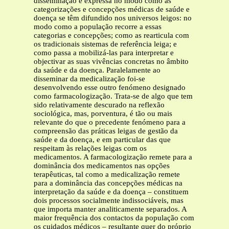
disseminação é expressa no modo como as
categorizações e concepções médicas de saúde e
doença se têm difundido nos universos leigos: no
modo como a população recorre a essas
categorias e concepções; como as rearticula com
os tradicionais sistemas de referência leiga; e
como passa a mobilizá-las para interpretar e
objectivar as suas vivências concretas no âmbito
da saúde e da doença. Paralelamente ao
disseminar da medicalização foi-se
desenvolvendo esse outro fenómeno designado
como farmacologização. Trata-se de algo que tem
sido relativamente descurado na reflexão
sociológica, mas, porventura, é tão ou mais
relevante do que o precedente fenómeno para a
compreensão das práticas leigas de gestão da
saúde e da doença, e em particular das que
respeitam às relações leigas com os
medicamentos. A farmacologização remete para a
dominância dos medicamentos nas opções
terapêuticas, tal como a medicalização remete
para a dominância das concepções médicas na
interpretação da saúde e da doença – constituem
dois processos socialmente indissociáveis, mas
que importa manter analiticamente separados. A
maior frequência dos contactos da população com
os cuidados médicos – resultante quer do próprio