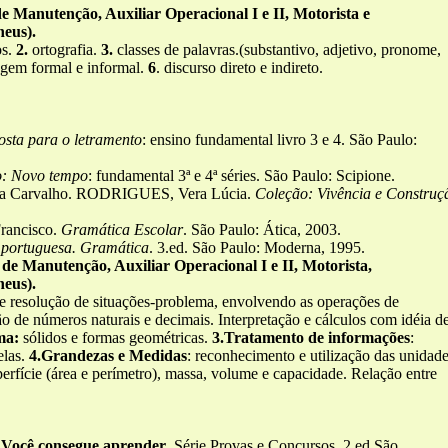
e Manutenção, Auxiliar Operacional I e II, Motorista e
eus).
os.
2.
ortografia.
3.
classes de palavras.(substantivo, adjetivo, pronome,
gem formal e informal.
6
. discurso direto e indireto.
sta para o letramento
: ensino fundamental livro 3 e 4. São Paulo:
o: Novo tempo
: fundamental 3ª e 4ª séries. São Paulo: Scipione.
a Carvalho. RODRIGUES, Vera Lúcia.
Coleção: Vivência e Construç
rancisco.
Gramática Escolar
. São Paulo: Ática, 2003.
 portuguesa. Gramática
. 3.ed. São Paulo: Moderna, 1995.
de Manutenção, Auxiliar Operacional I e II, Motorista,
eus).
 e resolução de situações-problema, envolvendo as operações de
ão de números naturais e decimais. Interpretação e cálculos com idéia d
ma:
sólidos e formas geométricas.
3.Tratamento de informações
:
elas.
4.Grandezas e Medidas
: reconhecimento e utilização das unidad
rfície (área e perímetro), massa, volume e capacidade. Relação entre
- Você consegue aprender
. Série Provas e Concursos. 2.ed.São