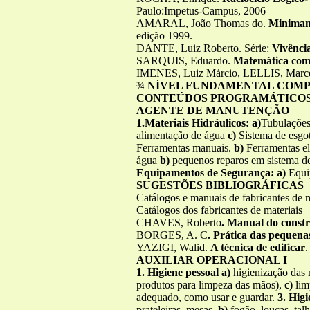
Paulo:Impetus-Campus, 2006
AMARAL, João Thomas do.
Minimanu
edição 1999.
DANTE, Luiz Roberto. Série:
Vivênci
SARQUIS, Eduardo.
Matemática com 
IMENES, Luiz Márcio, LELLIS, Mar
¾
NÍVEL FUNDAMENTAL COM
CONTEÚDOS PROGRAMÁTICOS 
AGENTE DE MANUTENÇÃO
1.Materiais Hidráulicos: a)
Tubulações 
alimentação de água
c)
Sistema de esg
Ferramentas manuais.
b)
Ferramentas el
água
b)
pequenos reparos em sistema d
Equipamentos de Segurança: a)
Equip
SUGESTÕES BIBLIOGRÁFICAS
Catálogos e manuais de fabricantes de 
Catálogos dos fabricantes de materiais
CHAVES, Roberto
. Manual do const
BORGES, A. C
. Prática das pequena
YAZIGI, Walid.
A técnica de edificar
.
AUXILIAR OPERACIONAL I
1. Higiene pessoal a)
higienização das 
produtos para limpeza das mãos),
c)
lim
adequado, como usar e guardar.
3. Hig
prateleiras, mesas.
b)
fogão, louças, talh