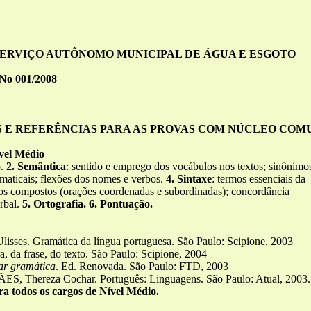
SERVIÇO AUTÔNOMO MUNICIPAL DE ÁGUA E ESGOTO
o 001/2008
E REFERÊNCIAS PARA AS PROVAS COM NÚCLEO COM
ível Médio
o.
2. Semântica
: sentido e emprego dos vocábulos nos textos; sinônimo
amaticais; flexões dos nomes e verbos.
4. Sintaxe
: termos essenciais da
dos compostos (orações coordenadas e subordinadas); concordância
rbal.
5. Ortografia. 6. Pontuação.
es. Gramática da língua portuguesa. São Paulo: Scipione, 2003
 da frase, do texto. São Paulo: Scipione, 2004
car gramática
. Ed. Renovada. São Paulo: FTD, 2003
 Thereza Cochar. Português: Linguagens. São Paulo: Atual, 2003.
ra todos os cargos de Nível Médio.