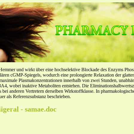
-Hemmer und wirkt über eine hochselektive Blockade des Enzyms Pho
llulären cGMP-Spiegels, wodurch eine prolongierte Relaxation der glatt
f maximale Plasmakonzentrationen innerhalb von zwei Stunden, unabh
4, wobei inaktive Metaboliten entstehen. Die Eliminationshalbwertszeit
ls bei anderen Vertretern derselben Wirkstoffklasse. In pharmakologisc
er als Referenzsubstanz beschrieben.
iigeral - samae.doc