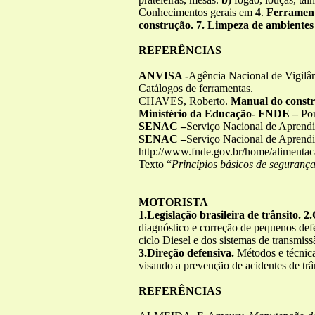
Conhecimentos gerais em
4
.
Ferrament
construção. 7. Limpeza de ambientes
REFERÊNCIAS
ANVISA -
Agência Nacional de Vigilân
Catálogos de ferramentas.
CHAVES, Roberto.
Manual do constr
Ministério da Educação- FNDE –
Por
SENAC –
Serviço Nacional de Aprendiz
SENAC –
Serviço Nacional de Aprendiz
http://www.fnde.gov.br/home/alimenta
Texto “
Princípios básicos de seguranç
MOTORISTA
1.Legislação brasileira de trânsito.
diagnóstico e correção de pequenos defe
ciclo Diesel e dos sistemas de transmiss
3.Direção defensiva.
Métodos e técnica
visando a prevenção de acidentes de trân
REFERÊNCIAS