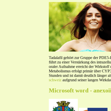
Tadalafil gehört zur Gruppe der PDE5
führt zu einer Verstärkung des intraze
oraler Aufnahme erreicht der Wirkstof
Metabolismus erfolgt primär über CYP3A
Stunden und ist damit deutlich länger a
schweiz
aufgrund seiner langen Wirkdau
Microsoft word - anexoi