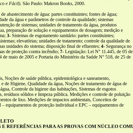
co e Fácil)
. São Paulo: Makron Books, 2000.
 de abastecimento de água: partes constituintes; fontes de água;
dade da água e parâmetros de controle da qualidade; sistemas
nutenção de sistemas; unidades de tratamento da água, produtos
gua, preparação de solução e equipamentos de dosagem; medição e
ema;
3
- Sistemas de esgotamento sanitário: partes constituintes;
stemas; elevatórias; unidades de tratamento; controle da qualidade de
nas unidades do sistema; disposição final de efluentes;
4
- Segurança no
mas de proteção contra incêndio;
7
- Legislação: Lei N° 11.445, de 05 de
4 de maio de 2005 e Portaria do Ministério da Saúde N° 518, de 25 de
is, Noções de saúde pública, epidemiológica e saneamento,
 e de Higiene, Qualidade da água, Noções de tratamento de água de
água, Controle da higiene das habitações, Sistemas de esgotos
s, resíduos sólidos e limpeza pública. Medições e controle de poluição
amentos de lixo. Medições de impactos ambientais, Conceitos de
PI – equipamentos de proteção individual e EPC – equipamentos de
PLETO
E REFERÊNCIAS PARA AS PROVAS COM NÚCLEO COM