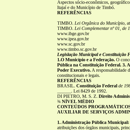
Aspectos sócio-econômicos, geográficos,
Itajaí e do Município de Timbó.
REFERÊNCIAS
TIMBO.
Lei Orgânica do Município
, a
TIMBO.
Lei Complementar nº 01, de 1
www.ibge.gov.br
www.ipea.gov.br
www.sc.gov.br
www.timbo.sc.gov.br
Legislação Municipal e Constituição 
1.O Município e a Federação.
O conce
Pública na Constituição Federal. 3. 
Poder Executivo.
A responsabilidade 
constitucionais e legais.
REFERÊNCIAS
BRASIL.
Constituição Federal
de 19
______. Lei 8429 de 1992.
DI PIETRO, M. S. Z.
Direito Adminis
¾
NÍVEL MÉDIO
CONTEÚDOS PROGRAMÁTICOS 
AUXILIAR DE SERVIÇOS ADMI
1. Administração Pública Municipal
atribuições dos órgãos municipais, pri