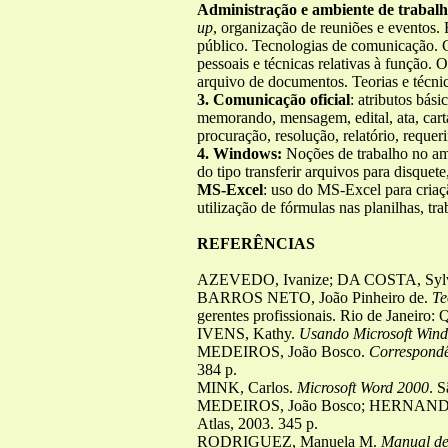
Administração e ambiente de trabal
up
, organização de reuniões e eventos
público. Tecnologias de comunicação. C
pessoais e técnicas relativas à função.
arquivo de documentos. Teorias e técnic
3. Comunicação oficial
: atributos bás
memorando, mensagem, edital, ata, carta
procuração, resolução, relatório, reque
4. Windows:
Noções de trabalho no a
do tipo transferir arquivos para disque
MS-Excel
: uso do MS-Excel para criaç
utilização de fórmulas nas planilhas, tr
REFERÊNCIAS
AZEVEDO, Ivanize; DA COSTA, Sylv
BARROS NETO, João Pinheiro de.
Te
gerentes profissionais. Rio de Janeiro:
IVENS, Kathy.
Usando Microsoft Win
MEDEIROS, João Bosco.
Correspond
384 p.
MINK, Carlos.
Microsoft Word 2000
. 
MEDEIROS, João Bosco; HERNANDE
Atlas, 2003. 345 p.
RODRIGUEZ, Manuela M.
Manual de