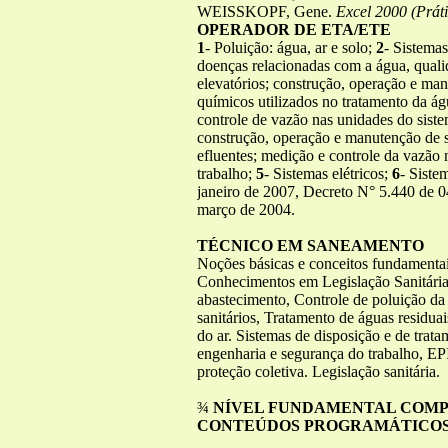
WEISSKOPF, Gene.
Excel 2000 (Práti
OPERADOR DE ETA/ETE
1
- Poluição: água, ar e solo;
2
- Sistemas
doenças relacionadas com a água, quali
elevatórios; construção, operação e ma
químicos utilizados no tratamento da á
controle de vazão nas unidades do sist
construção, operação e manutenção de si
efluentes; medição e controle da vazão 
trabalho;
5
- Sistemas elétricos;
6
- Siste
janeiro de 2007, Decreto N° 5.440 de 0
março de 2004.
TÉCNICO EM SANEAMENTO
Noções básicas e conceitos fundamenta
Conhecimentos em Legislação Sanitária
abastecimento, Controle de poluição da 
sanitários, Tratamento de águas residuai
do ar. Sistemas de disposição e de trat
engenharia e segurança do trabalho, E
proteção coletiva. Legislação sanitária.
¾
NÍVEL FUNDAMENTAL COM
CONTEÚDOS PROGRAMÁTICOS 