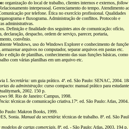
ho:
organização do local de trabalho, clientes internos e externos,
follow
. Relacionamento interpessoal. Gerenciamento do tempo. Atendimento a
omunicação por telefone. Ética no exercício profissional. Qualidades
 Organograma e fluxograma. Administração de conflitos. Protocolo e
as administrativas.
icos. Definição e finalidade dos seguintes atos de comunicação: ofício,
, declaração, despacho, ordem de serviço, parecer, portaria,
rimento, convênio.
mbiente Windows, uso do Windows Explorer e conhecimento de funçõe
te, armazenar arquivos no computador, separar arquivos em pastas etc.
ão e edição de planilhas, conhecimento das suas funções básicas, como
abalho com várias planilhas em um arquivo etc.
ia I.
Secretária:
um guia prático
.
4ª. ed. São Paulo: SENAC, 2004. 18
orias da administração
: curso compacto: manual prático para estudant
 Qualitymark, 2002. 150 p.
dows 98
. Rio de Janeiro: Campus, 1998.
ência
: técnicas de comunicação criativa.17ª. ed. São Paulo: Atlas, 2004.
São Paulo: Makron Books, 1999.
S, Sonia.
Manual da secretária
: técnicas de trabalho. 8ª. ed. São Paul
 modelos de cartas comerciais
. 8ª. ed. - São Paulo: Atlas, 2003. 194 p.