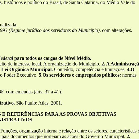
 históricos e político do Brasil, de Santa Catarina, do Médio Vale do
tualizada.
993 (Regime jurídico dos servidores do Município)
, com alterações.
Federal
para todos os cargos de Nível Médio.
ito de interesse local. A organização do Município.
2. A Administraç
A Lei Orgânica Municipal.
Conteúdo, competência e limitações.
4.O
do Poder Executivo.
5.Os servidores e empregados públicos:
normas
88
, com emendas (arts. 37 a 41).
trativo.
São Paulo: Atlas, 2001.
E REFERÊNCIAS PARA AS PROVAS OBJETIVAS
NISTRATIVOS
:
Funções, organização interna e relação entre os setores, características 
ncipais documentos que norteiam as ações do Governo Municipal.
2.