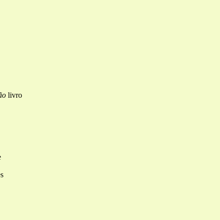
ão
livro
e
es