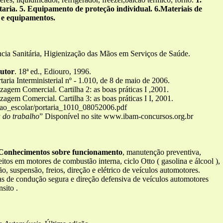
aria. 5. Equipamento de proteção individual. 6.Materiais de
 e equipamentos.
cia Sanitária, Higienização das Mãos em Serviços de Saúde.
utor
. 18ª ed., Ediouro, 1996.
taria Interministerial nº - 1.010, de 8 de maio de 2006.
agem Comercial. Cartilha 2: as boas práticas I ,2001.
agem Comercial. Cartilha 3: as boas práticas I I, 2001.
cao_escolar/portaria_1010_08052006.pdf
a do trabalho
” Disponível no site www.ibam-concursos.org.br
 2.Conhecimentos sobre funcionamento
, manutenção preventiva,
itos em motores de combustão interna, ciclo Otto ( gasolina e álcool ),
ão, suspensão, freios, direção e elétrico de veículos automotores.
s de condução segura e direção defensiva de veículos automotores
sito .