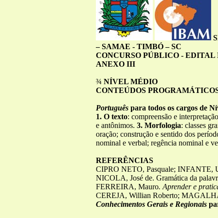
– SAMAE - TIMBÓ – SC
CONCURSO PÚBLICO - EDITAL N
ANEXO III
¾
NÍVEL MÉDIO
CONTEÚDOS PROGRAMÁTICOS 
Português
para todos os cargos de N
1. O texto
: compreensão e interpretaçã
e antônimos.
3. Morfologia
: classes gr
oração; construção e sentido dos perío
nominal e verbal; regência nominal e ve
REFERÊNCIAS
CIPRO NETO, Pasquale; INFANTE, Uliss
NICOLA, José de. Gramática da palavra,
FERREIRA, Mauro
. Aprender e prati
CEREJA, Willian Roberto; MAGALHÃES,
Conhecimentos Gerais e Regionais
pa