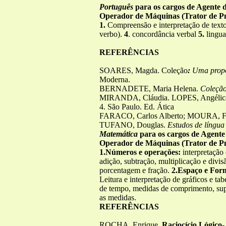
Português
para os cargos de Agente d
Operador de Máquinas (Trator de Pn
1.
Compreensão e interpretação de text
verbo).
4
. concordância verbal
5.
lingua
REFERÊNCIAS
SOARES, Magda. Coleção
:
Uma propo
Moderna.
BERNADETE, Maria Helena.
Coleçã
MIRANDA, Cláudia. LOPES, Angélic
4. São Paulo. Ed. Ática
FARACO, Carlos Alberto; MOURA, F
TUFANO, Douglas.
Estudos de língua
Matemática
para os cargos de Agente 
Operador de Máquinas (Trator de Pn
1.Números e operações:
interpretação
adição, subtração, multiplicação e divis
porcentagem e fração.
2.Espaço e For
Leitura e interpretação de gráficos e tab
de tempo, medidas de comprimento, supe
as medidas.
REFERÊNCIAS
ROCHA, Enrique.
Raciocício Lógico