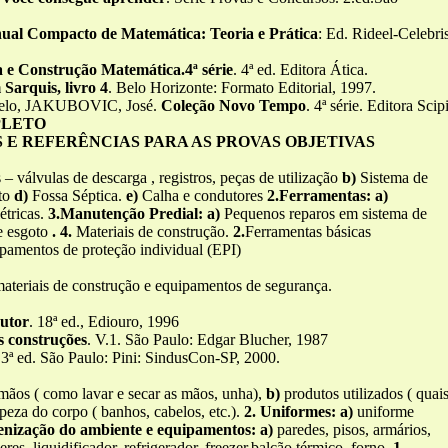
al Compacto de Matemática: Teoria e Prática
: Ed. Rideel-Celebris
a e Construção Matemática.4ª série
. 4ª ed. Editora Ática.
Sarquis, livro 4
. Belo Horizonte: Formato Editorial, 1997.
celo, JAKUBOVIC, José.
Coleção Novo Tempo
. 4ª série. Editora Scip
PLETO
E REFERÊNCIAS PARA AS PROVAS OBJETIVAS
– válvulas de descarga , registros, peças de utilização
b)
Sistema de
oto
d)
Fossa Séptica.
e)
Calha e condutores
2.Ferramentas: a)
étricas.
3.Manutenção Predial: a)
Pequenos reparos em sistema de
e esgoto
. 4.
Materiais de construção.
2.
Ferramentas básicas
amentos de proteção individual (EPI)
materiais de construção e equipamentos de segurança.
rutor
. 18ª ed., Ediouro, 1996
s construções
. V.1. São Paulo: Edgar Blucher, 1987
 3ª ed. São Paulo: Pini: SindusCon-SP, 2000.
mãos ( como lavar e secar as mãos, unha),
b)
produtos utilizados ( quai
peza do corpo ( banhos, cabelos, etc.).
2. Uniformes: a)
uniforme
ienização do ambiente e equipamentos: a)
paredes, pisos, armários,
eres, liquidificador, refrigerador, freezer,balcão térmico, forno.
1.